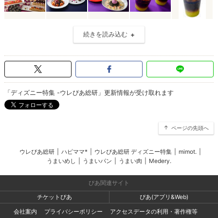
続きを読み込む
「ディズニー特集 -ウレぴあ総研」更新情報が受け取れます
ページの先頭へ
ウレぴあ総研
|
ハピママ*
|
ウレぴあ総研 ディズニー特集
|
mimot.
|
うまいめし
|
うまいパン
|
うまい肉
|
Medery.
ぴあ関連サイト
チケットぴあ
ぴあ(アプリ&Web)
会社案内
プライバシーポリシー
アクセスデータの利用・著作権等