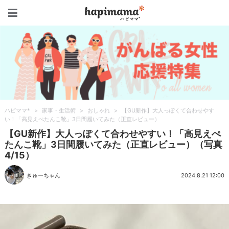
ハピママ*
ハピママ*
>
家事・生活術
>
おしゃれ
>
【GU新作】大人っぽくて合わせやす
い！「高見えぺたんこ靴」3日間履いてみた（正直レビュー）
【GU新作】大人っぽくて合わせやすい！「高見えぺ
たんこ靴」3日間履いてみた（正直レビュー）（写真
4/15）
きゅーちゃん
2024.8.21 12:00