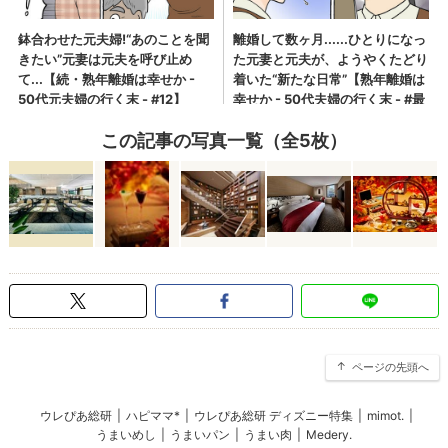
この記事の写真一覧（全5枚）
ページの先頭へ
ウレぴあ総研
|
ハピママ*
|
ウレぴあ総研 ディズニー特集
|
mimot.
|
うまいめし
|
うまいパン
|
うまい肉
|
Medery.