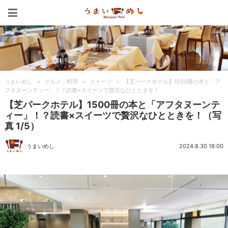
うまいめし
うまいめし
>
グルメ・料理
>
スイーツ
>
【芝パークホテル】1500冊の本と「ア
フタヌーンティー」！？読書×スイーツで贅沢なひとときを！
【芝パークホテル】1500冊の本と「アフタヌーンテ
ィー」！？読書×スイーツで贅沢なひとときを！（写
真 1/5）
うまいめし
2024.8.30 18:00