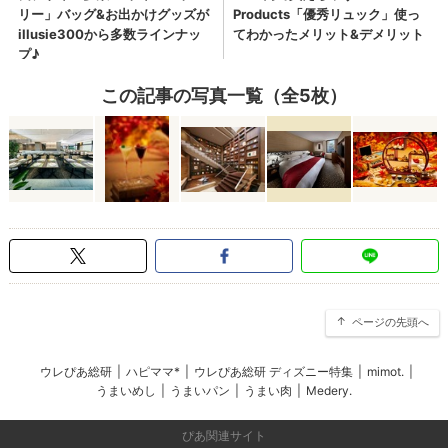
この記事の写真一覧（全5枚）
ページの先頭へ
ウレぴあ総研
|
ハピママ*
|
ウレぴあ総研 ディズニー特集
|
mimot.
|
うまいめし
|
うまいパン
|
うまい肉
|
Medery.
ぴあ関連サイト