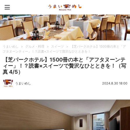
うまいめし
うまいめし
>
グルメ・料理
>
スイーツ
>
【芝パークホテル】1500冊の本と「ア
フタヌーンティー」！？読書×スイーツで贅沢なひとときを！
【芝パークホテル】1500冊の本と「アフタヌーンテ
ィー」！？読書×スイーツで贅沢なひとときを！（写
真 4/5）
うまいめし
2024.8.30 18:00