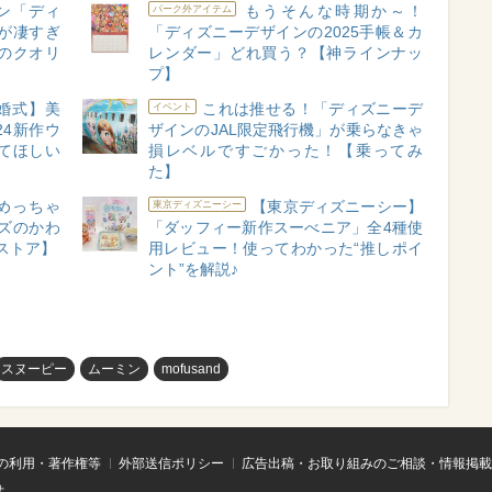
ン「ディ
もうそんな時期か～！
パーク外アイテム
が凄すぎ
「ディズニーデザインの2025手帳＆カ
のクオリ
レンダー」どれ買う？【神ラインナッ
プ】
婚式】美
これは推せる！「ディズニーデ
イベント
24新作ウ
ザインのJAL限定飛行機」が乗らなきゃ
てほしい
損レベルですごかった！【乗ってみ
た】
めっちゃ
【東京ディズニーシー】
東京ディズニーシー
ズのかわ
「ダッフィー新作スーべニア」全4種使
ストア】
用レビュー！使ってわかった“推しポイ
ント”を解説♪
スヌーピー
ムーミン
mofusand
の利用・著作権等
外部送信ポリシー
広告出稿・お取り組みのご相談・情報掲載
せ