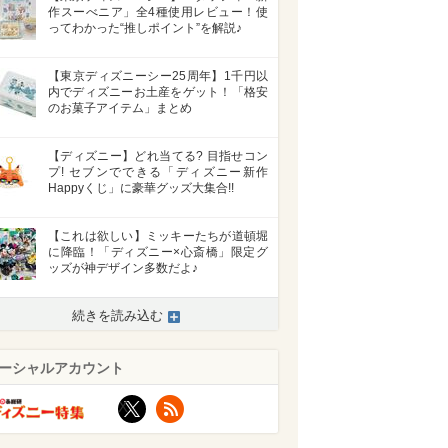
作スーべニア」全4種使用レビュー！使
ってわかった“推しポイント”を解説♪
【東京ディズニーシー25周年】1千円以
内でディズニーお土産をゲット！「格安
のお菓子アイテム」まとめ
【ディズニー】どれ当てる? 目指せコン
プ! セブンでできる「ディズニー新作
Happyくじ」に豪華グッズ大集合!!
【これは欲しい】ミッキーたちが道頓堀
に降臨！「ディズニー×心斎橋」限定グ
ッズが神デザイン多数だよ♪
続きを読み込む
ーシャルアカウント
X
RSS