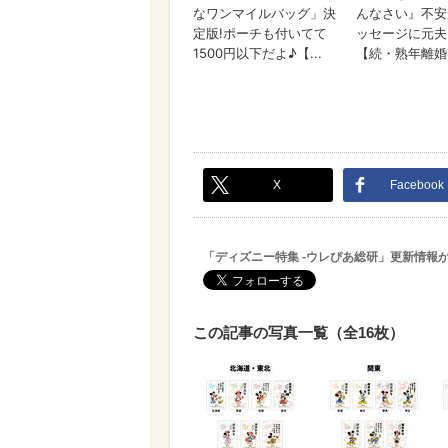
X
Facebook
「ディズニー特集 -ウレぴあ総研」更新情報
この記事の写真一覧（全16枚）