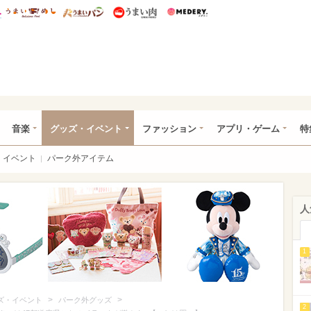
総研 ディズニー特集
mimot.
うまいめし
うまいパン
うまい肉
Medery.
ズニー特集 -ウレぴあ総研
音楽
グッズ・イベント
ファッション
アプリ・ゲーム
特
イベント
パーク外アイテム
人
1
>
>
ズ・イベント
パーク外グッズ
2