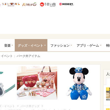
総研 ディズニー特集
mimot.
うまいめし
うまいパン
うまい肉
Medery.
ズニー特集 -ウレぴあ総研
音楽
グッズ・イベント
ファッション
アプリ・ゲーム
特
イベント
パーク外アイテム
人
1
>
>
ズ・イベント
パーク外グッズ
2