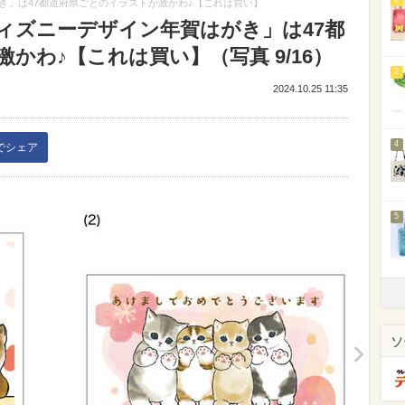
き」は47都道府県ごとのイラストが激かわ♪【これは買い】
ィズニーデザイン年賀はがき」は47都
かわ♪【これは買い】（写真 9/16）
3
2024.10.25 11:35
4
kでシェア
5
ソ