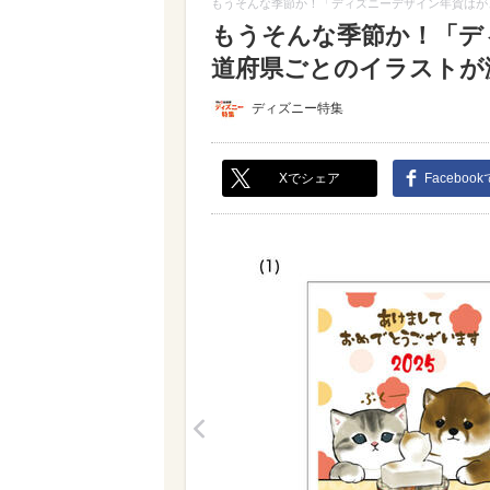
もうそんな季節か！「ディズニーデザイン年賀はが
もうそんな季節か！「デ
道府県ごとのイラストが激
ディズニー特集
Xでシェア
Faceboo
<