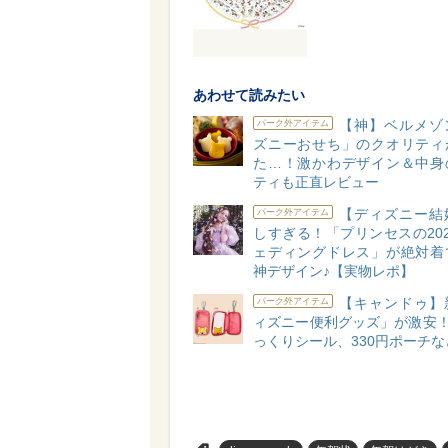
あわせて読みたい
【神】ベルメゾ
パーク外アイテム
ズニーおせち」のクオリティ
た…！激かわデザイン＆中身
ティも正直レビュー
【ディズニー結
パーク外アイテム
しすぎる！「プリンセスの20
ェディングドレス」が絶対着
神デザイン♪【実物レポ】
【キャンドゥ】
パーク外アイテム
ィズニー便利グッズ」が激安！
っくりシール、330円ポーチな