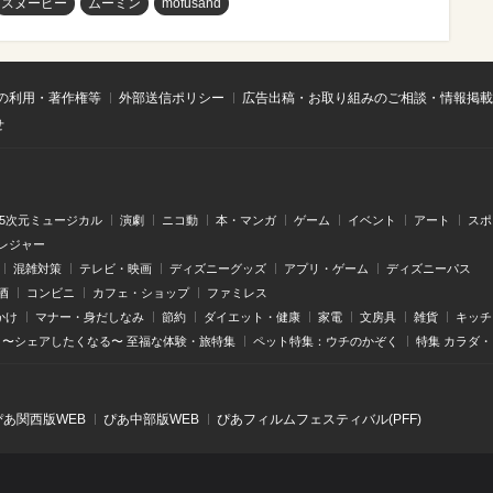
スヌーピー
ムーミン
mofusand
の利用・著作権等
外部送信ポリシー
広告出稿・お取り組みのご相談・情報掲載
せ
.5次元ミュージカル
演劇
ニコ動
本・マンガ
ゲーム
イベント
アート
スポ
レジャー
混雑対策
テレビ・映画
ディズニーグッズ
アプリ・ゲーム
ディズニーパス
酒
コンビニ
カフェ・ショップ
ファミレス
かけ
マナー・身だしなみ
節約
ダイエット・健康
家電
文房具
雑貨
キッチ
〜シェアしたくなる〜 至福な体験・旅特集
ペット特集：ウチのかぞく
特集 カラダ
ぴあ関⻄版WEB
ぴあ中部版WEB
ぴあフィルムフェスティバル(PFF)