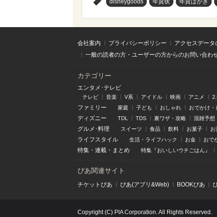
>
disneygoods
年賀状
年賀はがき
会社案内
プライバシーポリシー
アクセスデータ
一般の読者の方・ユーザーの方からのお問い合わ
カテゴリー
エンタメ･テレビ
テレビ
音楽
V系
アイドル
映画
アニメ
2
ファミリー
家庭
子ども
おしゃれ
おでかけ・
ディズニー
TDL
TDS
裏ワザ・攻略
混雑予想
グルメ･料理
スイーツ
食品
飲料
お菓子
お
ライフスタイル
生活・ライフハック
お金
おで
特集
・
連載
・
まとめ
特集『おいしいウチごはん』
ぴあ関連サイト
チケットぴあ
ぴあ(アプリ&Web)
BOOKぴあ
Copyright (C) PIA Corporation. All Rights Reserved.