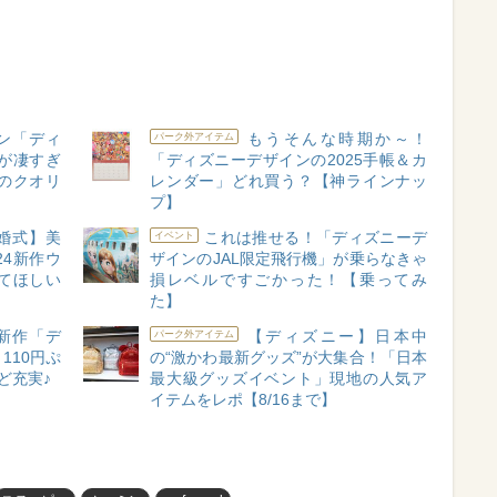
ン「ディ
もうそんな時期か～！
パーク外アイテム
が凄すぎ
「ディズニーデザインの2025手帳＆カ
のクオリ
レンダー」どれ買う？【神ラインナッ
プ】
婚式】美
これは推せる！「ディズニーデ
イベント
24新作ウ
ザインのJAL限定飛行機」が乗らなきゃ
てほしい
損レベルですごかった！【乗ってみ
た】
新作「デ
【ディズニー】日本中
パーク外アイテム
110円ぷ
の“激かわ最新グッズ”が大集合！「日本
ど充実♪
最大級グッズイベント」現地の人気ア
イテムをレポ【8/16まで】