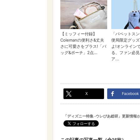
X
Facebook
「ディズニー特集 -ウレぴあ総研」更新情報
この記事の写真一覧（全16枚）