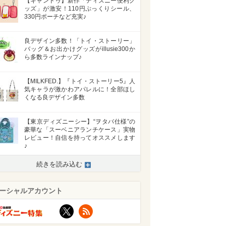
【キャンドゥ】新作「ディズニー便利グ
ッズ」が激安！110円ぷっくりシール、
330円ポーチなど充実♪
良デザイン多数！「トイ・ストーリー」
バッグ＆お出かけグッズがillusie300か
ら多数ラインナップ♪
【MILKFED.】『トイ・ストーリー5』人
気キャラが激かわアパレルに！全部ほし
くなる良デザイン多数
【東京ディズニーシー】“ヲタバ仕様”の
豪華な「スーベニアランチケース」実物
レビュー！自信を持ってオススメします
♪
続きを読み込む
ーシャルアカウント
>
X
RSS