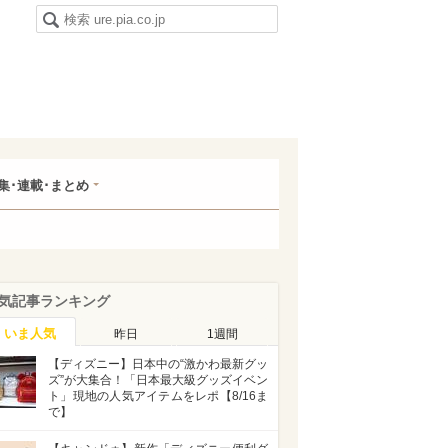
集･連載･まとめ
気記事ランキング
いま人気
昨日
1週間
【ディズニー】日本中の“激かわ最新グッ
ズ”が大集合！「日本最大級グッズイベン
ト」現地の人気アイテムをレポ【8/16ま
で】