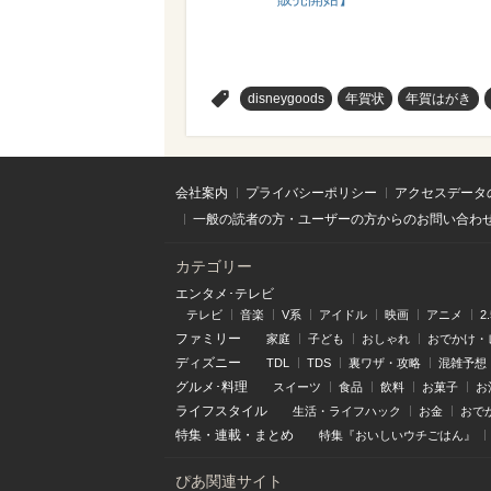
>
disneygoods
年賀状
年賀はがき
会社案内
プライバシーポリシー
アクセスデータ
一般の読者の方・ユーザーの方からのお問い合わ
カテゴリー
エンタメ･テレビ
テレビ
音楽
V系
アイドル
映画
アニメ
2
ファミリー
家庭
子ども
おしゃれ
おでかけ・
ディズニー
TDL
TDS
裏ワザ・攻略
混雑予想
グルメ･料理
スイーツ
食品
飲料
お菓子
お
ライフスタイル
生活・ライフハック
お金
おで
特集
・
連載
・
まとめ
特集『おいしいウチごはん』
ぴあ関連サイト