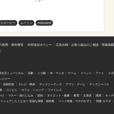
スヌーピー
ムーミン
mofusand
の利用・著作権等
外部送信ポリシー
広告出稿・お取り組みのご相談・情報掲載
せ
.5次元ミュージカル
演劇
ニコ動
本・マンガ
ゲーム
イベント
アート
スポ
レジャー
混雑対策
テレビ・映画
ディズニーグッズ
アプリ・ゲーム
ディズニーパス
酒
コンビニ
カフェ・ショップ
ファミレス
かけ
マナー・身だしなみ
節約
ダイエット・健康
家電
文房具
雑貨
キッチ
〜シェアしたくなる〜 至福な体験・旅特集
ペット特集：ウチのかぞく
特集 カラダ