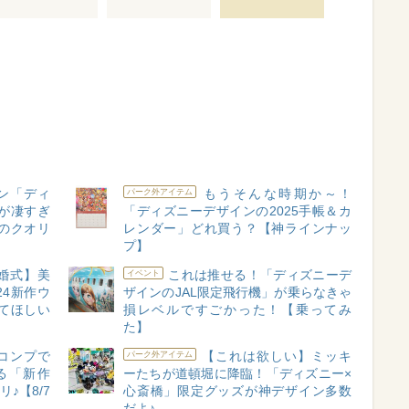
ン「ディ
もうそんな時期か～！
パーク外アイテム
が凄すぎ
「ディズニーデザインの2025手帳＆カ
のクオリ
レンダー」どれ買う？【神ラインナッ
プ】
婚式】美
これは推せる！「ディズニーデ
イベント
24新作ウ
ザインのJAL限定飛行機」が乗らなきゃ
てほしい
損レベルですごかった！【乗ってみ
た】
コンプで
【これは欲しい】ミッキ
パーク外アイテム
る「新作
ーたちが道頓堀に降臨！「ディズニー×
♪【8/7
心斎橋」限定グッズが神デザイン多数
だよ♪