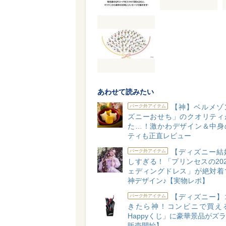
あわせて読みたい
【神】ベルメゾ
パーク外アイテム
ズニーおせち」のクオリティ
た…！激かわデザイン＆中身
ティも正直レビュー
【ディズニー結
パーク外アイテム
しすぎる！「プリンセスの20
ェディングドレス」が絶対着
神デザイン♪【実物レポ】
【ディズニー】
パーク外アイテム
きたら神！コンビニで買え
Happyくじ」に豪華景品がズラリ
販売開始】