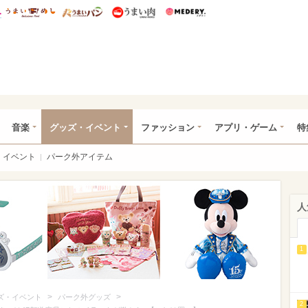
総研 ディズニー特集
mimot.
うまいめし
うまいパン
うまい肉
Medery.
ズニー特集 -ウレぴあ総研
音楽
グッズ・イベント
ファッション
アプリ・ゲーム
特
イベント
パーク外アイテム
人
1
>
>
ズ・イベント
パーク外グッズ
2