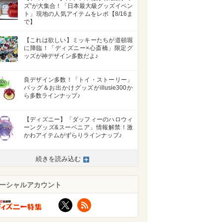
ズ”が大集合！「日本最大級グッズイベン
ト」現地の人気アイテムをレポ【8/16ま
で】
【これは欲しい】ミッキーたちが道頓堀
に降臨！「ディズニー×心斎橋」限定グ
ッズが神デザイン多数だよ♪
良デザイン多数！「トイ・ストーリー」
バッグ＆お出かけグッズがillusie300か
ら多数ラインナップ♪
【ディズニー】「ダッフィーのハロウィ
ーングッズ&スーベニア」情報解禁！激
かわアイテムがずらりラインナップ♪
続きを読み込む
ーシャルアカウント
X
RSS
>