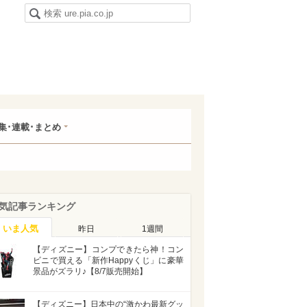
集･連載･まとめ
気記事ランキング
いま人気
昨日
1週間
【ディズニー】コンプできたら神！コン
ビニで買える「新作Happyくじ」に豪華
景品がズラリ♪【8/7販売開始】
【ディズニー】日本中の“激かわ最新グッ