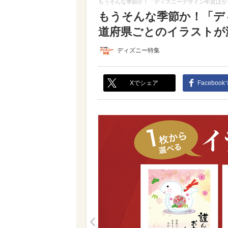
もうそんな季節か！「ディズニーデザイン年賀はが
もうそんな季節か！「デ
道府県ごとのイラストが激
ディズニー特集
Xでシェア
Faceboo
<