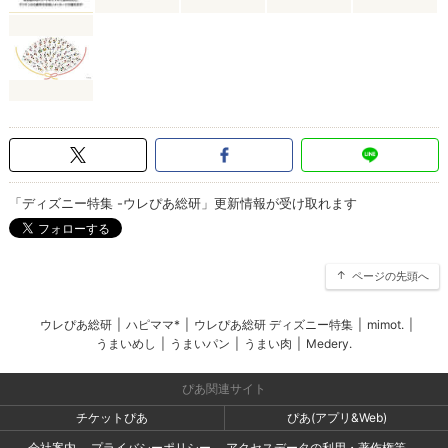
「ディズニー特集 -ウレぴあ総研」更新情報が受け取れます
ページの先頭へ
ウレぴあ総研
|
ハピママ*
|
ウレぴあ総研 ディズニー特集
|
mimot.
|
うまいめし
|
うまいパン
|
うまい肉
|
Medery.
ぴあ関連サイト
チケットぴあ
ぴあ(アプリ&Web)
会社案内
プライバシーポリシー
アクセスデータの利用・著作権等