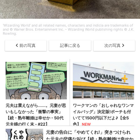
‘Wizarding World’ and all related names, characters and indicia are trademarks of
and © Warner Bros. Entertainment Inc. – Wizarding World publishing rights © J.K.
Rowling.
前の写真
記事に戻る
次の写真