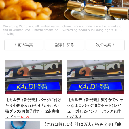
‘Wizarding World’ and all related names, characters and indicia are trademarks of
and © Warner Bros. Entertainment Inc. – Wizarding World publishing rights © J.K.
Rowling.
前の写真
記事に戻る
次の写真