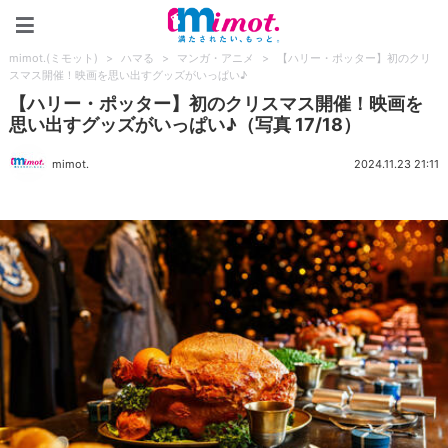
mimot.(ミモット)
mimot.(ミモット)
>
ハマる
>
マンガ・アニメ
>
【ハリー・ポッター】初のクリ
スマス開催！映画を思い出すグッズがいっぱい♪
【ハリー・ポッター】初のクリスマス開催！映画を
思い出すグッズがいっぱい♪（写真 17/18）
mimot.
2024.11.23 21:11