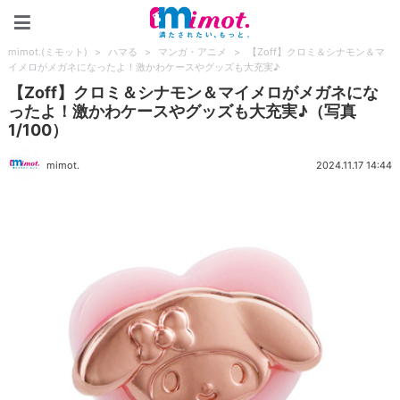
mimot.(ミモット)
mimot.(ミモット)
>
ハマる
>
マンガ・アニメ
>
【Zoff】クロミ＆シナモン＆マ
イメロがメガネになったよ！激かわケースやグッズも大充実♪
【Zoff】クロミ＆シナモン＆マイメロがメガネにな
ったよ！激かわケースやグッズも大充実♪（写真
1/100）
mimot.
2024.11.17 14:44