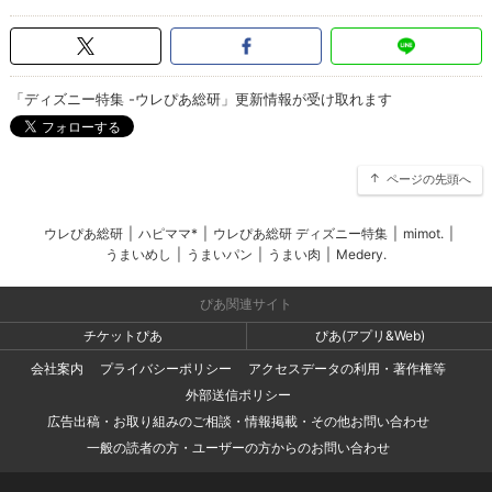
「ディズニー特集 -ウレぴあ総研」更新情報が受け取れます
ページの先頭へ
ウレぴあ総研
|
ハピママ*
|
ウレぴあ総研 ディズニー特集
|
mimot.
|
うまいめし
|
うまいパン
|
うまい肉
|
Medery.
ぴあ関連サイト
チケットぴあ
ぴあ(アプリ&Web)
会社案内
プライバシーポリシー
アクセスデータの利用・著作権等
外部送信ポリシー
広告出稿・お取り組みのご相談・情報掲載・その他お問い合わせ
一般の読者の方・ユーザーの方からのお問い合わせ