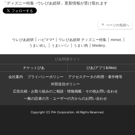
「ディズニー特集 -ウレぴあ総研」更新情報が受け取れます
ページの先頭へ
ウレぴあ総研
|
ハピママ*
|
ウレぴあ総研 ディズニー特集
|
mimot.
|
うまいめし
|
うまいパン
|
うまい肉
|
Medery.
ぴあ関連サイト
チケットぴあ
ぴあ(アプリ&Web)
会社案内
プライバシーポリシー
アクセスデータの利用・著作権等
外部送信ポリシー
広告出稿・お取り組みのご相談・情報掲載・その他お問い合わせ
一般の読者の方・ユーザーの方からのお問い合わせ
Copyright (C) PIA Corporation. All Rights Reserved.