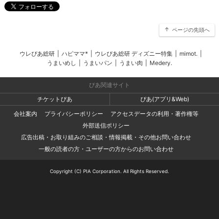
ページの先頭へ
ウレぴあ総研
|
ハピママ*
|
ウレぴあ総研 ディズニー特集
|
mimot.
|
うまいめし
|
うまいパン
|
うまい肉
|
Medery.
ぴあ関連サイト
チケットぴあ
ぴあ(アプリ&Web)
会社案内
プライバシーポリシー
アクセスデータの利用・著作権等
外部送信ポリシー
広告出稿・お取り組みのご相談・情報掲載・その他お問い合わせ
一般の読者の方・ユーザーの方からのお問い合わせ
Copyright (C) PIA Corporation. All Rights Reserved.