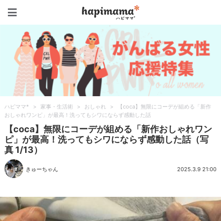
ハピママ*
ハピママ*
>
家事・生活術
>
おしゃれ
>
【coca】無限にコーデが組める「新作
おしゃれワンピ」が最高！洗ってもシワにならず感動した話
【coca】無限にコーデが組める「新作おしゃれワン
ピ」が最高！洗ってもシワにならず感動した話（写
真 1/13）
きゅーちゃん
2025.3.9 21:00