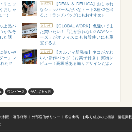
いいリュッ
【DEAN ＆ DELUCA】おしゃれ
お役立ち
くおしゃ
なショッパーみたいなトート2種×2色出
ュー）
るよ！ランチバッグにもおすすめ♪
aの上品バ
【GLOBAL WORK】色違いでま
おしゃれ
つかみそ
た買いたい！「足が疲れない2WAYシュ
動した話
ーズ」がオフィスにも普段使いにも重
宝するよ
に使いや
【カルディ新発売】ネコがかわ
おしゃれ
ダー」レ
いい新作バッグ（お菓子付き）実物レ
れた!?
ビュー！高級感ある織りデザインだよ♪
れ
ワンピース
がんばる女性
の利用・著作権等
外部送信ポリシー
広告出稿・お取り組みのご相談・情報掲載
せ