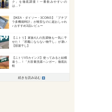
ク」を徹底調査！一番飲みやすいの
は…？
【IKEA・ダイソー・3COINS】「プチプ
ラ多機能時計」が格安なのに超おしゃれ
♪ おすすめ3品レビュー
【ニトリ】家族4人の洗濯物も一気に干
せた！「邪魔にならない物干し」が凄い
【部屋干し】
【ニトリVSカインズ】使ってみると結構
違う…！「大容量洗濯ハンガー」徹底比
較
続きを読み込む