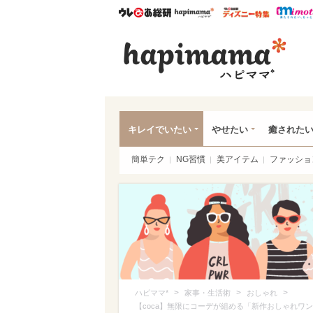
ウレぴあ総研
ハピママ*
ウレぴあ
ハピ
キレイでいたい
やせたい
癒された
簡単テク
NG習慣
美アイテム
ファッショ
>
>
>
ハピママ*
家事・生活術
おしゃれ
【coca】無限にコーデが組める「新作おしゃれワ