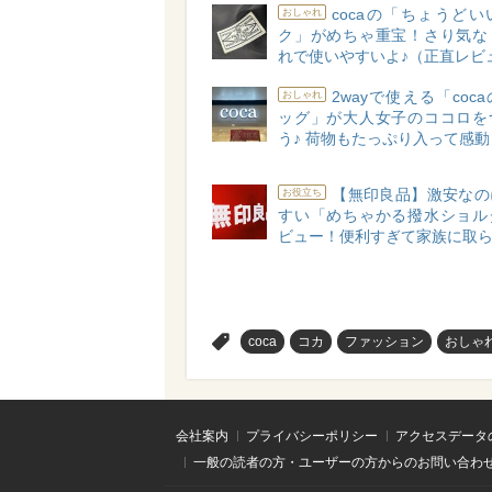
cocaの「ちょうど
おしゃれ
ク」がめちゃ重宝！さり気な
れで使いやすいよ♪（正直レビ
2wayで使える「coc
おしゃれ
ッグ」が大人女子のココロを
う♪ 荷物もたっぷり入って感
【無印良品】激安なの
お役立ち
すい「めちゃかる撥水ショル
ビュー！便利すぎて家族に取ら
>
coca
コカ
ファッション
おしゃ
会社案内
プライバシーポリシー
アクセスデータ
一般の読者の方・ユーザーの方からのお問い合わ