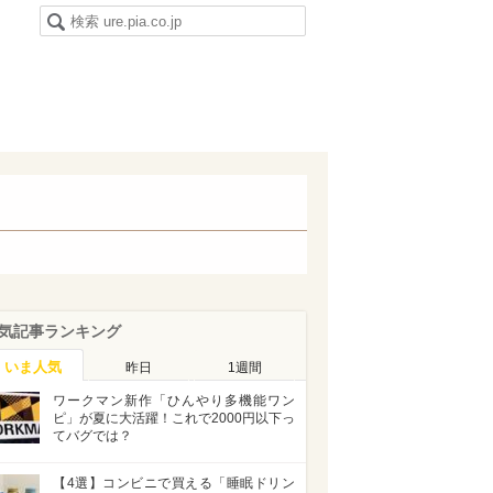
気記事ランキング
いま人気
昨日
1週間
ワークマン新作「ひんやり多機能ワン
ピ」が夏に大活躍！これで2000円以下っ
てバグでは？
【4選】コンビニで買える「睡眠ドリン