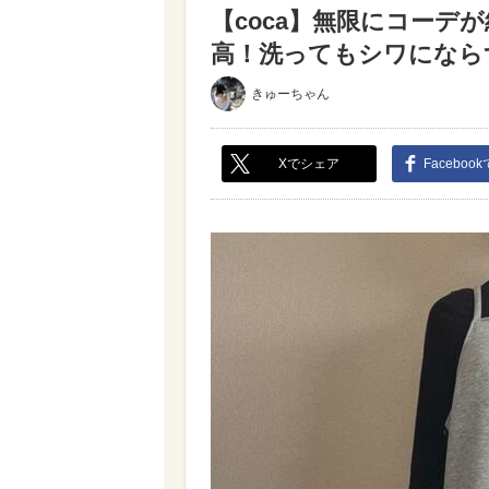
【coca】無限にコーデ
高！洗ってもシワにならず
きゅーちゃん
Xでシェア
Faceboo