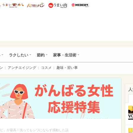
総研 ディズニー特集
mimot.
うまいめし
うまいパン
うまい肉
Medery.
ママ*
い
ラクしたい
節約
家事・生活術
ン
アンチエイジング
コスメ
趣味・習い事
人
1
ンピ」が最高！洗ってもシワにならず感動した話
2