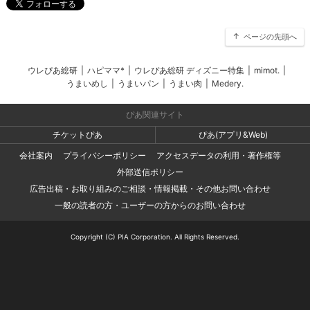
ページの先頭へ
ウレぴあ総研
|
ハピママ*
|
ウレぴあ総研 ディズニー特集
|
mimot.
|
うまいめし
|
うまいパン
|
うまい肉
|
Medery.
ぴあ関連サイト
チケットぴあ
ぴあ(アプリ&Web)
会社案内
プライバシーポリシー
アクセスデータの利用・著作権等
外部送信ポリシー
広告出稿・お取り組みのご相談・情報掲載・その他お問い合わせ
一般の読者の方・ユーザーの方からのお問い合わせ
Copyright (C) PIA Corporation. All Rights Reserved.