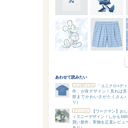
あわせて読みたい
「ユニクロ×ディ
パーク外アイテム
作」が良デザイン！見れば見
部までかわいさがたくさん♪
り）
【ワークマン】おし
ファッション
ィズニーデザイン！しかも58
買い新作」実物を正直レビュー
あり）