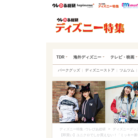
ウレぴあ総研
ハピママ*
ウレぴあ
ディ
TDR
海外ディズニー
テレビ・映画
パークグッズ
ディズニーストア
ツムツム
>
ディズニー特集 -ウレぴあ総研
ディズニーグッ
【即買い】ユニクロでしか買えない！「ミッキー新