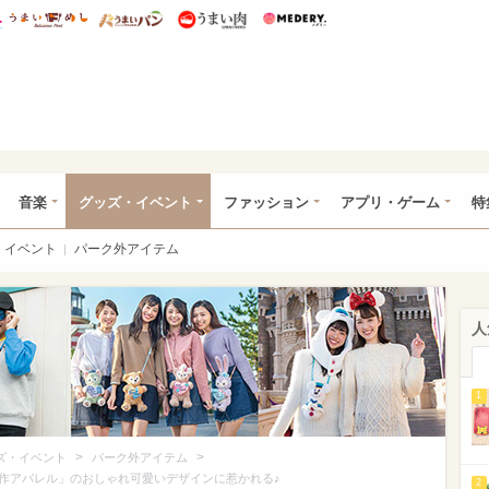
総研 ディズニー特集
mimot.
うまいめし
うまいパン
うまい肉
Medery.
ズニー特集 -ウレぴあ総研
音楽
グッズ・イベント
ファッション
アプリ・ゲーム
特
イベント
パーク外アイテム
人
1
>
>
ズ・イベント
パーク外アイテム
作アパレル」のおしゃれ可愛いデザインに惹かれる♪
2