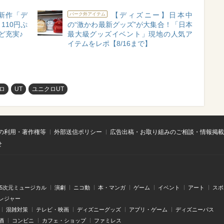
新作「デ
【ディズニー】日本中
パーク外アイテム
110円ぷ
の“激かわ最新グッズ”が大集合！「日本
ど充実♪
最大級グッズイベント」現地の人気ア
イテムをレポ【8/16まで】
ロ
UT
ユニクロUT
の利用・著作権等
外部送信ポリシー
広告出稿・お取り組みのご相談・情報掲載
せ
.5次元ミュージカル
演劇
ニコ動
本・マンガ
ゲーム
イベント
アート
スポ
レジャー
混雑対策
テレビ・映画
ディズニーグッズ
アプリ・ゲーム
ディズニーパス
酒
コンビニ
カフェ・ショップ
ファミレス