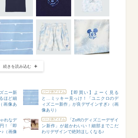
続きを読み込む
ズニー新
【即買い】よーく見る
パーク外アイテム
るほど細
と…ミッキー見っけ！「ユニクロのデ
（画像あ
ィズニー新作」が良デザインすぎ♪（画
像あり）
ゃれなデ
「Zoffのディズニーデザイ
パーク外アイテム
0円！「即
ン新作」が超かわいい！細部までこだ
♪（画像
わりデザインで絶対ほしくなる♪