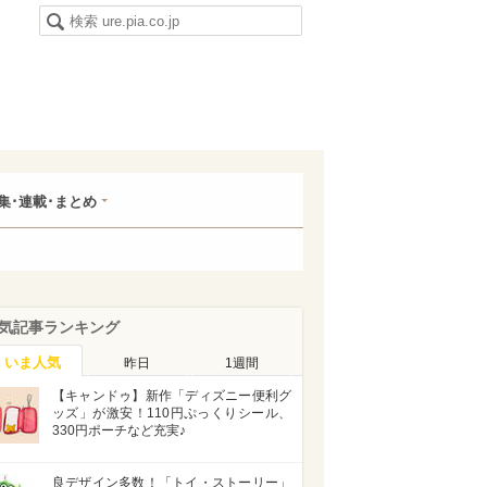
集･連載･まとめ
気記事ランキング
いま人気
昨日
1週間
【キャンドゥ】新作「ディズニー便利グ
ッズ」が激安！110円ぷっくりシール、
330円ポーチなど充実♪
良デザイン多数！「トイ・ストーリー」