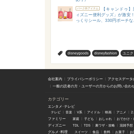
【キャンドゥ】
パーク外アイテム
ィズニー便利グッズ」が激安！
っくりシール、330円ポーチな
>
disneygoods
disneyfashion
ユニク
会社案内
プライバシーポリシー
アクセスデータ
一般の読者の方・ユーザーの方からのお問い合わ
カテゴリー
エンタメ･テレビ
テレビ
音楽
V系
アイドル
映画
アニメ
2
ファミリー
家庭
子ども
おしゃれ
おでかけ・
ディズニー
TDL
TDS
裏ワザ・攻略
混雑予想
グルメ･料理
スイーツ
食品
飲料
お菓子
お