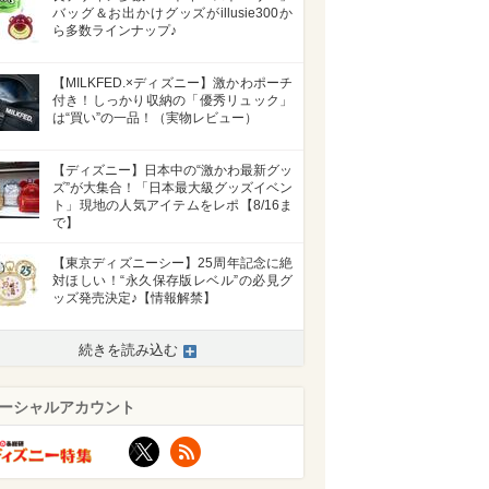
バッグ＆お出かけグッズがillusie300か
ら多数ラインナップ♪
【MILKFED.×ディズニー】激かわポーチ
付き！しっかり収納の「優秀リュック」
は“買い”の一品！（実物レビュー）
【ディズニー】日本中の“激かわ最新グッ
ズ”が大集合！「日本最大級グッズイベン
ト」現地の人気アイテムをレポ【8/16ま
で】
【東京ディズニーシー】25周年記念に絶
対ほしい！“永久保存版レベル”の必見グ
ッズ発売決定♪【情報解禁】
続きを読み込む
ーシャルアカウント
X
RSS