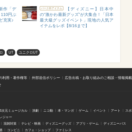
新作「デ
【ディズニー】日本中
パーク外アイテム
110円ぷ
の“激かわ最新グッズ”が大集合！「日本
ど充実♪
最大級グッズイベント」現地の人気ア
イテムをレポ【8/16まで】
ロ
UT
ユニクロUT
の利用・著作権等
外部送信ポリシー
広告出稿・お取り組みのご相談・情報掲載
せ
.5次元ミュージカル
演劇
ニコ動
本・マンガ
ゲーム
イベント
アート
スポ
レジャー
混雑対策
テレビ・映画
ディズニーグッズ
アプリ・ゲーム
ディズニーパス
酒
コンビニ
カフェ・ショップ
ファミレス