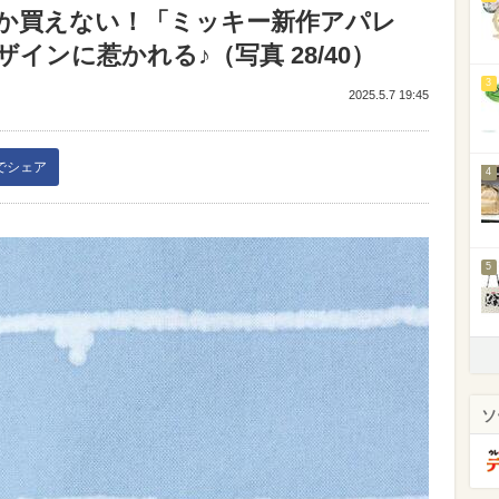
か買えない！「ミッキー新作アパレ
インに惹かれる♪（写真 28/40）
3
2025.5.7 19:45
kでシェア
4
5
ソ