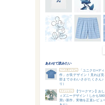
あわせて読みたい
「ユニクロ×ディ
パーク外アイテム
作」が良デザイン！見れば見
部までかわいさがたくさん♪
り）
【ワークマン】おし
ファッション
ィズニーデザイン！しかも58
買い新作」実物を正直レビュー
あり）