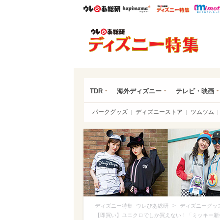
ウレぴあ総研
ハピママ*
ウレぴあ
ディ
TDR
海外ディズニー
テレビ・映画
パークグッズ
ディズニーストア
ツムツム
>
ディズニー特集 -ウレぴあ総研
ディズニーグッ
【即買い】ユニクロでしか買えない！「ミッキー新