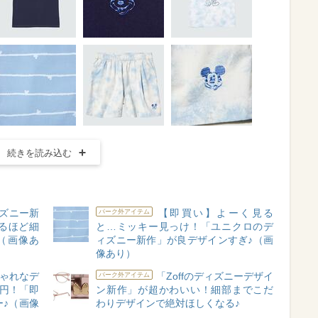
続きを読み込む
ズニー新
【即買い】よーく見る
パーク外アイテム
るほど細
と…ミッキー見っけ！「ユニクロのデ
（画像あ
ィズニー新作」が良デザインすぎ♪（画
像あり）
ゃれなデ
「Zoffのディズニーデザイ
パーク外アイテム
0円！「即
ン新作」が超かわいい！細部までこだ
♪（画像
わりデザインで絶対ほしくなる♪