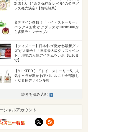
対ほしい！“永久保存版レベル”の必見グ
ッズ発売決定♪【情報解禁】
良デザイン多数！「トイ・ストーリー」
バッグ＆お出かけグッズがillusie300か
ら多数ラインナップ♪
【ディズニー】日本中の“激かわ最新グッ
ズ”が大集合！「日本最大級グッズイベン
ト」現地の人気アイテムをレポ【8/16ま
で】
【MILKFED.】『トイ・ストーリー5』人
気キャラが激かわアパレルに！全部ほし
くなる良デザイン多数
続きを読み込む
ーシャルアカウント
X
RSS