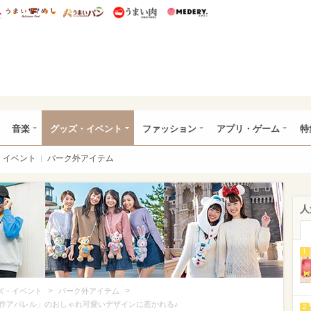
総研 ディズニー特集
mimot.
うまいめし
うまいパン
うまい肉
Medery.
ズニー特集 -ウレぴあ総研
音楽
グッズ・イベント
ファッション
アプリ・ゲーム
特
イベント
パーク外アイテム
人
1
>
>
ズ・イベント
パーク外アイテム
作アパレル」のおしゃれ可愛いデザインに惹かれる♪
2