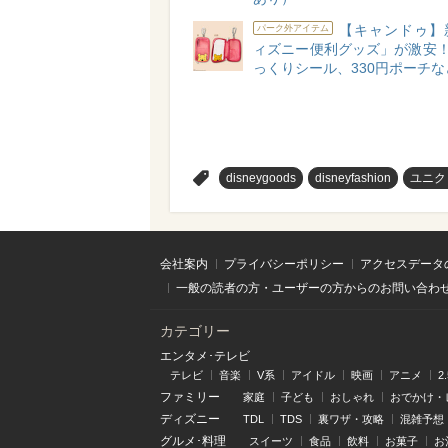
【キャンドゥ】
パーク外アイテム
ィズニー便利グッズ」が激安！
っくりシール、330円ポーチな
>
disneygoods
disneyfashion
ユニク
会社案内
プライバシーポリシー
アクセスデータ
一般の読者の方・ユーザーの方からのお問い合わ
カテゴリー
エンタメ･テレビ
テレビ
音楽
V系
アイドル
映画
アニメ
2
ファミリー
家庭
子ども
おしゃれ
おでかけ・
ディズニー
TDL
TDS
裏ワザ・攻略
混雑予想
グルメ･料理
スイーツ
食品
飲料
お菓子
お