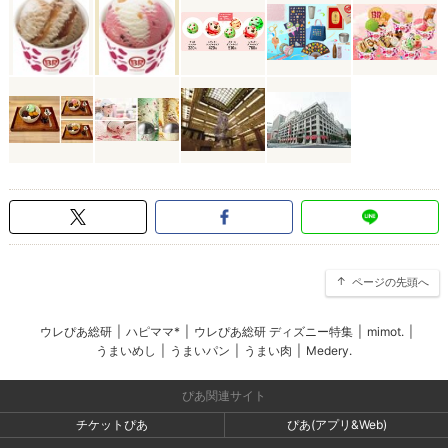
ページの先頭へ
ウレぴあ総研
|
ハピママ*
|
ウレぴあ総研 ディズニー特集
|
mimot.
|
うまいめし
|
うまいパン
|
うまい肉
|
Medery.
ぴあ関連サイト
チケットぴあ
ぴあ(アプリ&Web)