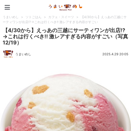
うまいめし
うまいめし
>
ソトごはん
>
カフェ・スイーツ
>
【4/30から】えっあの三越にサ
ーティワンが出店!?→これは行くべき!! 激レアすぎる内容がすごい
【4/30から】えっあの三越にサーティワンが出店!?
→これは行くべき!! 激レアすぎる内容がすごい（写真
12/19）
うまいめし
2025.4.29 20:05