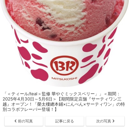
「＜ティール/teal＞監修 華やぐミックスベリー」」＜期間：
2025年4月30日～5月6日＞【期間限定店舗『サーティワン三
越』オープン！「榮太樓總本鋪×にんべん×サーティワン」の特
別コラボフレーバー登場！】
前の写真
記事に戻る
次の写真