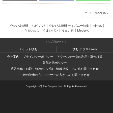
ページの先頭へ
ウレぴあ総研
|
ハピママ*
|
ウレぴあ総研 ディズニー特集
|
mimot.
|
うまいめし
|
うまいパン
|
うまい肉
|
Medery.
ぴあ関連サイト
チケットぴあ
ぴあ(アプリ&Web)
会社案内
プライバシーポリシー
アクセスデータの利用・著作権等
外部送信ポリシー
広告出稿・お取り組みのご相談・情報掲載・その他お問い合わせ
一般の読者の方・ユーザーの方からのお問い合わせ
Copyright (C) PIA Corporation. All Rights Reserved.