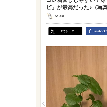
コレ着回ししやすい！涼
ピ」が最高だった♪（写真 
SYURI.F
Xでシェア
Faceboo
<