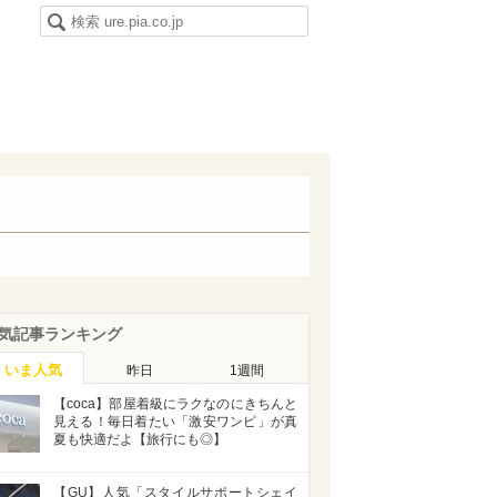
気記事ランキング
いま人気
昨日
1週間
【coca】部屋着級にラクなのにきちんと
見える！毎日着たい「激安ワンピ」が真
夏も快適だよ【旅行にも◎】
【GU】人気「スタイルサポートシェイ