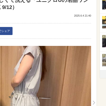
しくて洗える「ユニクロUの名品ワン
9/12）
2025.6.4 21:40
3
kでシェア
4
5