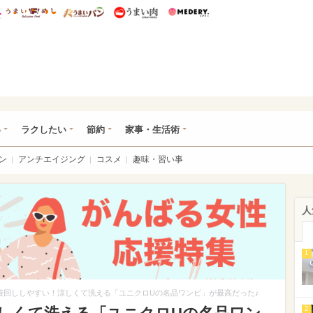
総研 ディズニー特集
mimot.
うまいめし
うまいパン
うまい肉
Medery.
ママ*
い
ラクしたい
節約
家事・生活術
ン
アンチエイジング
コスメ
趣味・習い事
人
1
着回ししやすい！涼しくて洗える「ユニクロUの名品ワンピ」が最高だった♪
2