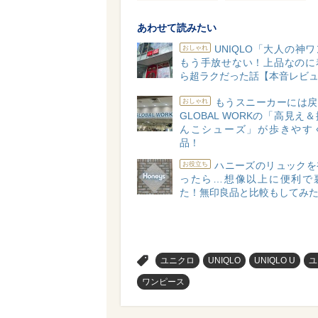
あわせて読みたい
UNIQLO「大人の神
おしゃれ
もう手放せない！上品なのに
ら超ラクだった話【本音レビ
もうスニーカーには戻
おしゃれ
GLOBAL WORKの「高見え
んこシューズ」が歩きやす
品！
ハニーズのリュックを
お役立ち
ったら…想像以上に便利で
た！無印良品と比較もしてみ
>
ユニクロ
UNIQLO
UNIQLO U
ユ
ワンピース