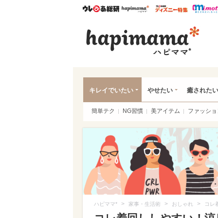
ウレぴあ総研
ハピママ*
ウレぴあ
ハピ
キレイでいたい
やせたい
癒された
簡単テク
NG習慣
美アイテム
ファッショ
>
>
>
ハピママ*
家事・生活術
おしゃれ
コレ