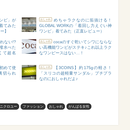
ワンピ」が
めちゃラクなのに垢抜ける！
おしゃれ
着てみた
GLOBAL WORKの「着回し力えぐい神
ュー】
ワンピ」着てみた（正直レビュー）
れない!?
cocaのすぐ乾いてシワにならな
おしゃれ
＆撥水ぺた
い高機能ワンピがステキ♪これ以上ラク
くて超名
なワンピースはない…！
初めて使
【3COINS】約175gの軽さ！
おしゃれ
裏切られ
「スリコの超軽量サンダル」プチプラ
た
なのにおしゃれだよ♪
ニクロユー
ファッション
おしゃれ
がんばる女性