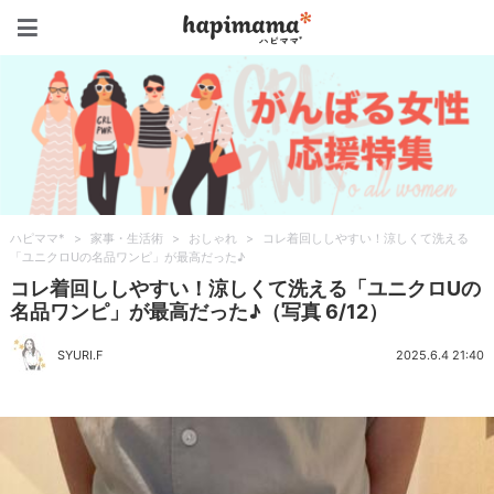
ハピママ*
ハピママ*
>
家事・生活術
>
おしゃれ
>
コレ着回ししやすい！涼しくて洗える
「ユニクロUの名品ワンピ」が最高だった♪
コレ着回ししやすい！涼しくて洗える「ユニクロUの
名品ワンピ」が最高だった♪（写真 6/12）
SYURI.F
2025.6.4 21:40