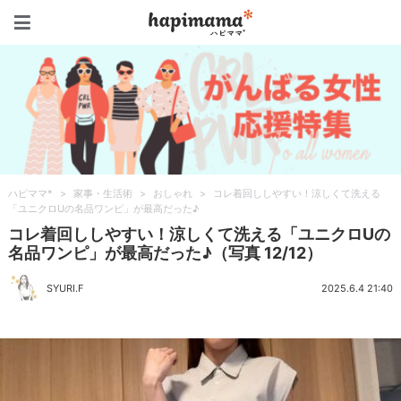
ハピママ*
ハピママ*
>
家事・生活術
>
おしゃれ
>
コレ着回ししやすい！涼しくて洗える
「ユニクロUの名品ワンピ」が最高だった♪
コレ着回ししやすい！涼しくて洗える「ユニクロUの
名品ワンピ」が最高だった♪（写真 12/12）
SYURI.F
2025.6.4 21:40