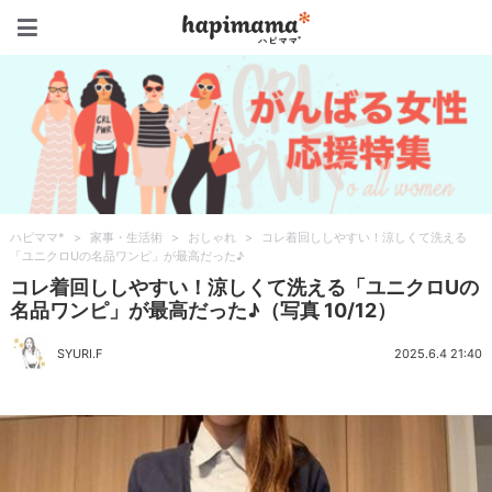
ハピママ*
ハピママ*
>
家事・生活術
>
おしゃれ
>
コレ着回ししやすい！涼しくて洗える
「ユニクロUの名品ワンピ」が最高だった♪
コレ着回ししやすい！涼しくて洗える「ユニクロUの
名品ワンピ」が最高だった♪（写真 10/12）
SYURI.F
2025.6.4 21:40