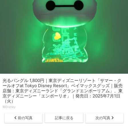
光るバングル 1,800円｜東京ディズニーリゾート「サマー・ク
ールオフat Tokyo Disney Resort」ベイマックスグッズ｜販売
店舗：東京ディズニーランド「グランドエンポーリアム」、東
京ディズニーシー「エンポーリオ」｜発売日：2025年7月1日
（火）
©Disney
前の写真
記事に戻る
次の写真