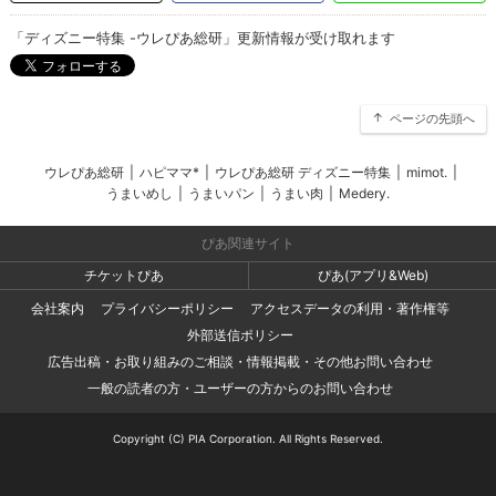
「ディズニー特集 -ウレぴあ総研」更新情報が受け取れます
ページの先頭へ
ウレぴあ総研
|
ハピママ*
|
ウレぴあ総研 ディズニー特集
|
mimot.
|
うまいめし
|
うまいパン
|
うまい肉
|
Medery.
ぴあ関連サイト
チケットぴあ
ぴあ(アプリ&Web)
会社案内
プライバシーポリシー
アクセスデータの利用・著作権等
外部送信ポリシー
広告出稿・お取り組みのご相談・情報掲載・その他お問い合わせ
一般の読者の方・ユーザーの方からのお問い合わせ
Copyright (C) PIA Corporation. All Rights Reserved.