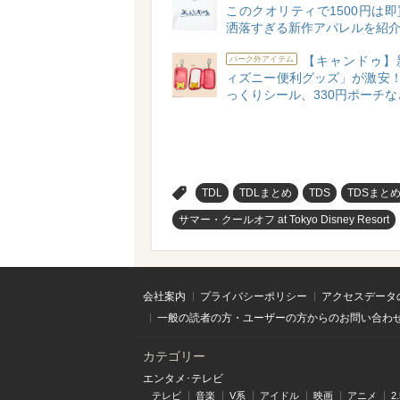
このクオリティで1500円は
洒落すぎる新作アパレルを紹介
【キャンドゥ】
パーク外アイテム
ィズニー便利グッズ」が激安！
っくりシール、330円ポーチな
>
TDL
TDLまとめ
TDS
TDSまと
サマー・クールオフ at Tokyo Disney Resort
会社案内
プライバシーポリシー
アクセスデータ
一般の読者の方・ユーザーの方からのお問い合わ
カテゴリー
エンタメ･テレビ
テレビ
音楽
V系
アイドル
映画
アニメ
2