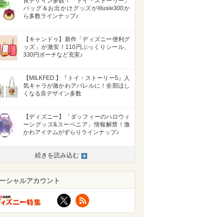
良デザイン多数！「トイ・ストーリー」
バッグ＆お出かけグッズがillusie300か
ら多数ラインナップ♪
【キャンドゥ】新作「ディズニー便利グ
ッズ」が激安！110円ぷっくりシール、
330円ポーチなど充実♪
【MILKFED.】『トイ・ストーリー5』人
気キャラが激かわアパレルに！全部ほし
くなる良デザイン多数
【ディズニー】「ダッフィーのハロウィ
ーングッズ&スーベニア」情報解禁！激
かわアイテムがずらりラインナップ♪
続きを読み込む
ーシャルアカウント
X
RSS