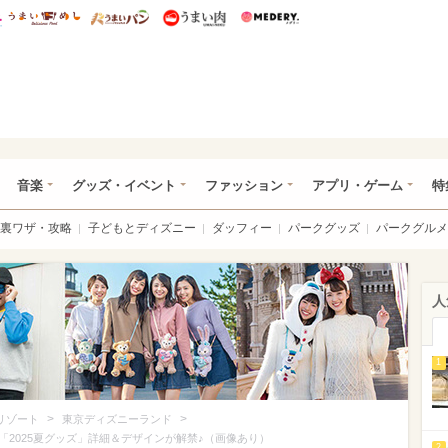
総研 ディズニー特集
mimot.
うまいめし
うまいパン
うまい肉
Medery.
ズニー特集 -ウレぴあ総研
音楽
グッズ・イベント
ファッション
アプリ・ゲーム
特
裏ワザ・攻略
子どもとディズニー
ダッフィー
パークグッズ
パークグルメ
人
1
>
>
リゾート
東京ディズニーランド
2025夏グッズ」詳細＆デザインが解禁♪（画像あり）
2