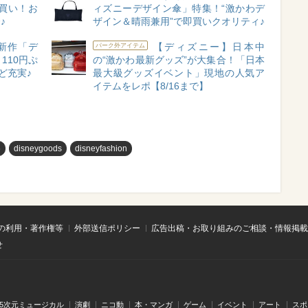
即買い！お
ィズニーデザイン傘」特集！“激かわデ
♪
ザイン＆晴雨兼用”で即買いクオリティ♪
新作「デ
【ディズニー】日本中
パーク外アイテム
110円ぷ
の“激かわ最新グッズ”が大集合！「日本
ど充実♪
最大級グッズイベント」現地の人気ア
イテムをレポ【8/16まで】
め
disneygoods
disneyfashion
の利用・著作権等
外部送信ポリシー
広告出稿・お取り組みのご相談・情報掲載
せ
.5次元ミュージカル
演劇
ニコ動
本・マンガ
ゲーム
イベント
アート
スポ