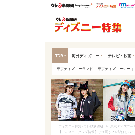
ウレぴあ総研
ハピママ*
ウレぴあ
ディ
TDR
海外ディズニー
テレビ・映画
東京ディズニーランド
東京ディズニーシー
>
ディズニー特集 -ウレぴあ総研
東京ディズニー
【ディズニーグッズ情報】どれ買う？全部ほしい！「