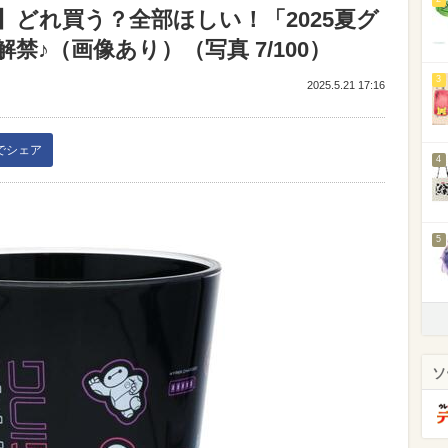
どれ買う？全部ほしい！「2025夏グ
♪（画像あり）（写真 7/100）
3
2025.5.21 17:16
kでシェア
4
5
ソ