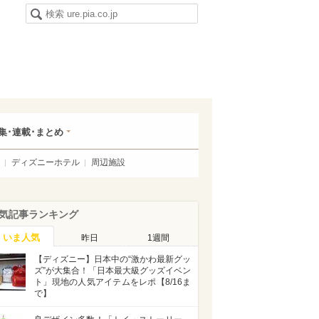
集･連載･まとめ
ディズニーホテル
周辺施設
気記事ランキング
いま人気
昨日
1週間
【ディズニー】日本中の“激かわ最新グッ
ズ”が大集合！「日本最大級グッズイベン
ト」現地の人気アイテムをレポ【8/16ま
で】