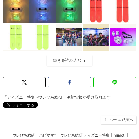
続きを読み込む
「ディズニー特集 -ウレぴあ総研」更新情報が受け取れます
ページの先頭へ
ウレぴあ総研
|
ハピママ*
|
ウレぴあ総研 ディズニー特集
|
mimot.
|