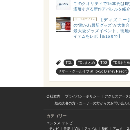
このクオリティで1500円は
洒落すぎる新作アパレルを紹介
【ディズニー
パーク外アイテム
の“激かわ最新グッズ”が大集
最大級グッズイベント」現地
イテムをレポ【8/16まで】
>
TDL
TDLまとめ
TDS
TDSまと
サマー・クールオフ at Tokyo Disney Resort
会社案内
プライバシーポリシー
アクセスデータ
一般の読者の方・ユーザーの方からのお問い合わ
カテゴリー
エンタメ･テレビ
テレビ
音楽
V系
アイドル
映画
アニメ
2