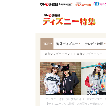
ウレぴあ総研
ハピママ*
ウレぴあ
ディ
TDR
海外ディズニー
テレビ・映画
東京ディズニーランド
東京ディズニーシー
>
ディズニー特集 -ウレぴあ総研
東京ディズニー
【ディズニーグッズ情報】どれ買う？全部ほしい！「