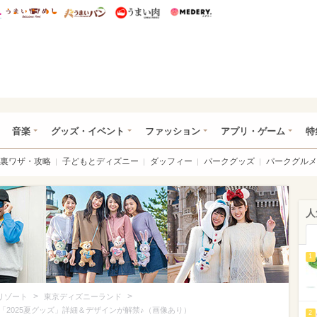
総研 ディズニー特集
mimot.
うまいめし
うまいパン
うまい肉
Medery.
ズニー特集 -ウレぴあ総研
音楽
グッズ・イベント
ファッション
アプリ・ゲーム
特
裏ワザ・攻略
子どもとディズニー
ダッフィー
パークグッズ
パークグルメ
人
1
>
>
リゾート
東京ディズニーランド
2025夏グッズ」詳細＆デザインが解禁♪（画像あり）
2