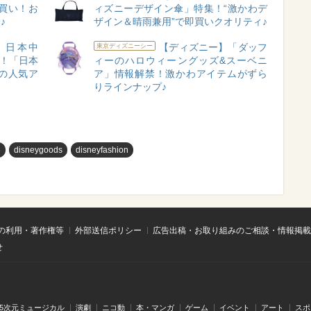
即買い！お
ィズニーデザイン傘」特集！“激かわデ
♪
ザイン＆晴雨兼用”で即買いクオリティ♪
】日本中
【ディズニー】「ダッフ
東京ディズニーシー
合！「日本
ィーのハロウィーングッズ&スーベニ
の人気ア
ア」情報解禁！激かわアイテムがずら
りラインナップ♪
め
disneygoods
disneyfashion
の利用・著作権等
外部送信ポリシー
広告出稿・お取り組みのご相談・情報掲載
せ
.5次元ミュージカル
演劇
ニコ動
本・マンガ
ゲーム
イベント
アート
スポ