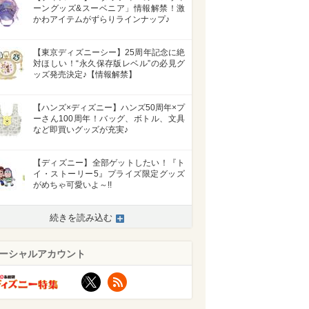
ーングッズ&スーベニア」情報解禁！激
かわアイテムがずらりラインナップ♪
【東京ディズニーシー】25周年記念に絶
対ほしい！“永久保存版レベル”の必見グ
ッズ発売決定♪【情報解禁】
【ハンズ×ディズニー】ハンズ50周年×プ
ーさん100周年！バッグ、ボトル、文具
など即買いグッズが充実♪
【ディズニー】全部ゲットしたい！『ト
イ・ストーリー5』プライズ限定グッズ
がめちゃ可愛いよ～!!
続きを読み込む
ーシャルアカウント
X
RSS