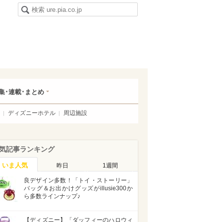
集･連載･まとめ
ディズニーホテル
周辺施設
気記事ランキング
いま人気
昨日
1週間
良デザイン多数！「トイ・ストーリー」
バッグ＆お出かけグッズがillusie300か
ら多数ラインナップ♪
【ディズニー】「ダッフィーのハロウィ