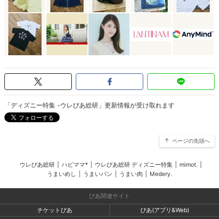
「ディズニー特集 -ウレぴあ総研」更新情報が受け取れます
ページの先頭へ
ウレぴあ総研
|
ハピママ*
|
ウレぴあ総研 ディズニー特集
|
mimot.
|
うまいめし
|
うまいパン
|
うまい肉
|
Medery.
ぴあ関連サイト
チケットぴあ
ぴあ(アプリ&Web)