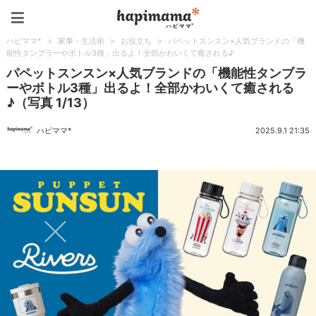
ハピママ*
ハピママ*
>
家事・生活術
>
お役立ち
>
パペットスンスン×人気ブランドの「機
能性タンブラーやボトル3種」出るよ！全部かわいくて癒される♪
パペットスンスン×人気ブランドの「機能性タンブラ
ーやボトル3種」出るよ！全部かわいくて癒される
♪（写真 1/13）
ハピママ*
2025.9.1 21:35