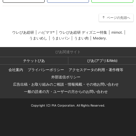
ページの先頭へ
ウレぴあ総研
|
ハピママ*
|
ウレぴあ総研 ディズニー特集
|
mimot.
|
うまいめし
|
うまいパン
|
うまい肉
|
Medery.
ぴあ関連サイト
チケットぴあ
ぴあ(アプリ&Web)
会社案内
プライバシーポリシー
アクセスデータの利用・著作権等
外部送信ポリシー
広告出稿・お取り組みのご相談・情報掲載・その他お問い合わせ
一般の読者の方・ユーザーの方からのお問い合わせ
Copyright (C) PIA Corporation. All Rights Reserved.