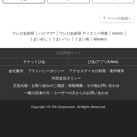
ページの先頭へ
ウレぴあ総研
|
ハピママ*
|
ウレぴあ総研 ディズニー特集
|
mimot.
|
うまいめし
|
うまいパン
|
うまい肉
|
Medery.
ぴあ関連サイト
チケットぴあ
ぴあ(アプリ&Web)
会社案内
プライバシーポリシー
アクセスデータの利用・著作権等
外部送信ポリシー
広告出稿・お取り組みのご相談・情報掲載・その他お問い合わせ
一般の読者の方・ユーザーの方からのお問い合わせ
Copyright (C) PIA Corporation. All Rights Reserved.