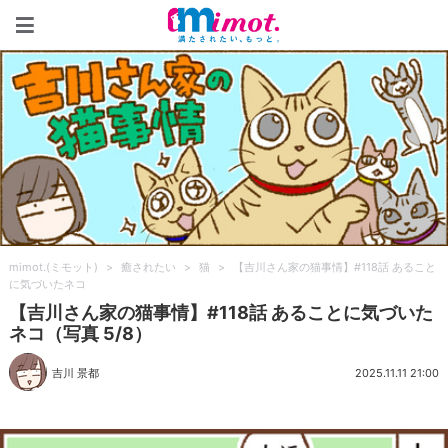
mimot.(ミモット)
mimot.(ミモット)
>
癒されたい
>
猫
>
【吉川さん家の猫事情】#118話 あること
に気づいたネコ
【吉川さん家の猫事情】#118話 あることに気づいた
ネコ（写真 5/8）
吉川 景都
2025.11.11 21:00