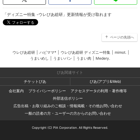
「ディズニー特集 -ウレぴあ総研」更新情報が受け取れます
ページの先頭へ
ウレぴあ総研
|
ハピママ*
|
ウレぴあ総研 ディズニー特集
|
mimot.
|
うまいめし
|
うまいパン
|
うまい肉
|
Medery.
ぴあ関連サイト
チケットぴあ
ぴあ(アプリ&Web)
会社案内
プライバシーポリシー
アクセスデータの利用・著作権等
外部送信ポリシー
広告出稿・お取り組みのご相談・情報掲載・その他お問い合わせ
一般の読者の方・ユーザーの方からのお問い合わせ
Copyright (C) PIA Corporation. All Rights Reserved.