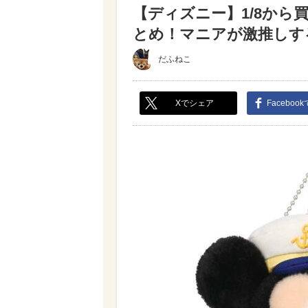
【ディズニー】1/8か
とめ！マニアが激推しする
だふねこ
Xでシェア
Faceboo