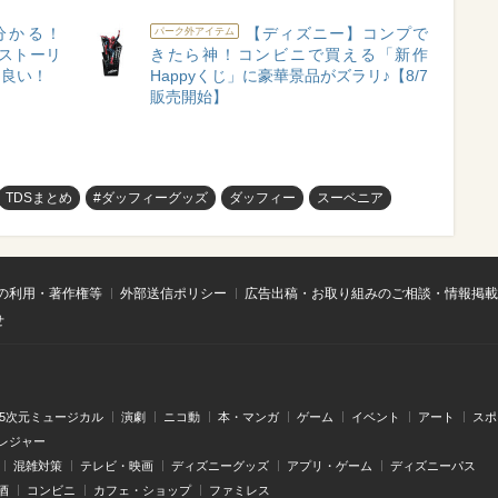
分かる！
【ディズニー】コンプで
パーク外アイテム
イ・ストーリ
きたら神！コンビニで買える「新作
ゃ良い！
Happyくじ」に豪華景品がズラリ♪【8/7
販売開始】
TDSまとめ
#ダッフィーグッズ
ダッフィー
スーベニア
の利用・著作権等
外部送信ポリシー
広告出稿・お取り組みのご相談・情報掲載
せ
.5次元ミュージカル
演劇
ニコ動
本・マンガ
ゲーム
イベント
アート
スポ
レジャー
混雑対策
テレビ・映画
ディズニーグッズ
アプリ・ゲーム
ディズニーパス
酒
コンビニ
カフェ・ショップ
ファミレス