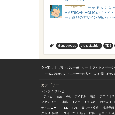
分かる人には
パーク外アイテム
AMERICAN HOLICの『ト
ー』商品のデザインがめっち
>
disneygoods
disneyfashion
TDS
会社案内
プライバシーポリシー
アクセスデータ
一般の読者の方・ユーザーの方からのお問い合わ
カテゴリー
エンタメ･テレビ
テレビ
音楽
V系
アイドル
映画
アニメ
2
ファミリー
家庭
子ども
おしゃれ
おでかけ・
ディズニー
TDL
TDS
裏ワザ・攻略
混雑予想
グルメ･料理
スイーツ
食品
飲料
お菓子
お