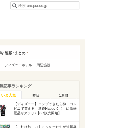
集･連載･まとめ
ディズニーホテル
周辺施設
気記事ランキング
いま人気
昨日
1週間
【ディズニー】コンプできたら神！コン
ビニで買える「新作Happyくじ」に豪華
景品がズラリ♪【8/7販売開始】
【これは欲しい】ミッキーたちが道頓堀