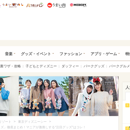
総研 ディズニー特集
mimot.
うまいめし
うまいパン
うまい肉
Medery.
ズニー特集 -ウレぴあ総研
音楽
グッズ・イベント
ファッション
アプリ・ゲーム
特
裏ワザ・攻略
子どもとディズニー
ダッフィー
パークグッズ
パークグルメ
人
1
>
>
リゾート
東京ディズニーシー
ッズ」徹底まとめ！マニアが激推しする“注目グッズ”はコレ！
2