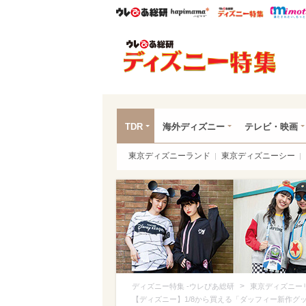
ウレぴあ総研
ハピママ*
ウレぴあ
ディ
TDR
海外ディズニー
テレビ・映画
東京ディズニーランド
東京ディズニーシー
>
ディズニー特集 -ウレぴあ総研
東京ディズニー
【ディズニー】1/8から買える「ダッフィー新作グ