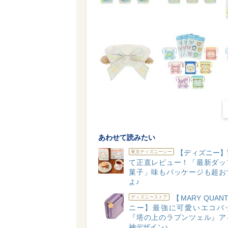
あわせて読みたい
【ディズニー】
東京ディズニーシー
て正直レビュー！「最新ダッ
菓子」味もパッケージも超お
よ♪
【MARY QUAN
ディズニーストア
ニー】最強に可愛いエコバ
『塔の上のラプンツェル』ア
神デザイン♪