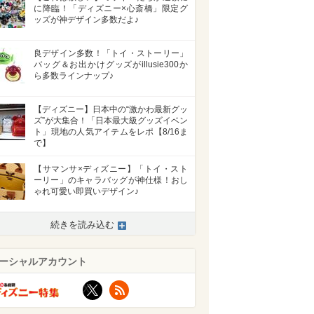
に降臨！「ディズニー×心斎橋」限定グ
ッズが神デザイン多数だよ♪
良デザイン多数！「トイ・ストーリー」
バッグ＆お出かけグッズがillusie300か
ら多数ラインナップ♪
【ディズニー】日本中の“激かわ最新グッ
ズ”が大集合！「日本最大級グッズイベン
ト」現地の人気アイテムをレポ【8/16ま
で】
【サマンサ×ディズニー】「トイ・スト
ーリー」のキャラバッグが神仕様！おし
ゃれ可愛い即買いデザイン♪
続きを読み込む
ーシャルアカウント
X
RSS