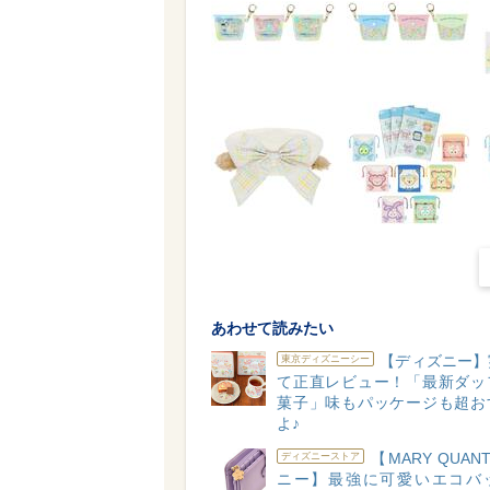
あわせて読みたい
【ディズニー】
東京ディズニーシー
て正直レビュー！「最新ダッ
菓子」味もパッケージも超お
よ♪
【MARY QUAN
ディズニーストア
ニー】最強に可愛いエコバ