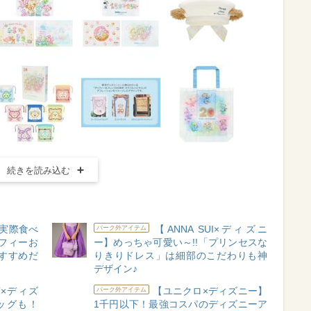
続きを読み込む
実際食べ
【ANNA SUI×ディズニ
パーク外アイテム
フィーお
ー】めっちゃ可愛い～!!「プリンセスな
すすめだ
りきりドレス」は細部のこだわりも神
デザイン♪
T×ディズ
【ユニクロ×ディズニー】
パーク外アイテム
ッグも！
1千円以下！最強コスパのディズニーア