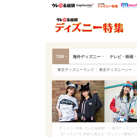
ウレぴあ総研
ハピママ*
ウレぴあ
ディ
TDR
海外ディズニー
テレビ・映画
東京ディズニーランド
東京ディズニーシー
>
ディズニー特集 -ウレぴあ総研
東京ディズニー
【ディズニー】1/8から買える「ダッフィー新作グ