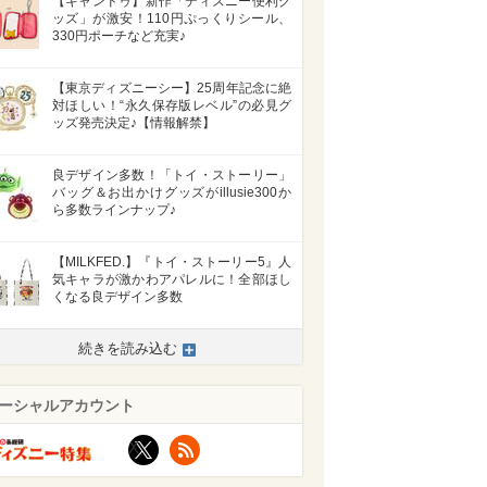
【キャンドゥ】新作「ディズニー便利グ
ッズ」が激安！110円ぷっくりシール、
330円ポーチなど充実♪
【東京ディズニーシー】25周年記念に絶
対ほしい！“永久保存版レベル”の必見グ
ッズ発売決定♪【情報解禁】
良デザイン多数！「トイ・ストーリー」
バッグ＆お出かけグッズがillusie300か
ら多数ラインナップ♪
【MILKFED.】『トイ・ストーリー5』人
気キャラが激かわアパレルに！全部ほし
くなる良デザイン多数
続きを読み込む
ーシャルアカウント
X
RSS