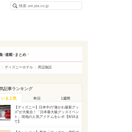
集･連載･まとめ
ディズニーホテル
周辺施設
気記事ランキング
いま人気
昨日
1週間
【ディズニー】日本中の“激かわ最新グッ
ズ”が大集合！「日本最大級グッズイベン
ト」現地の人気アイテムをレポ【8/16ま
で】