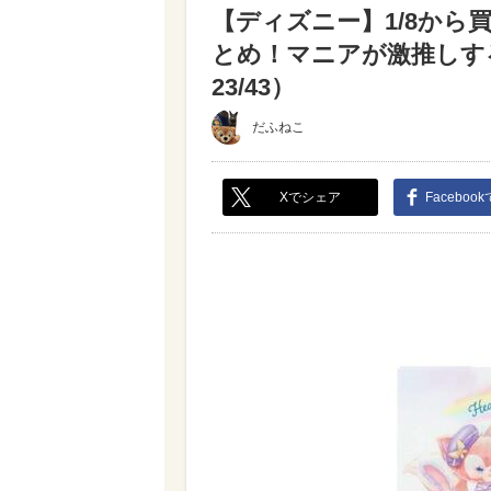
【ディズニー】1/8か
とめ！マニアが激推しす
23/43）
だふねこ
Xでシェア
Faceboo