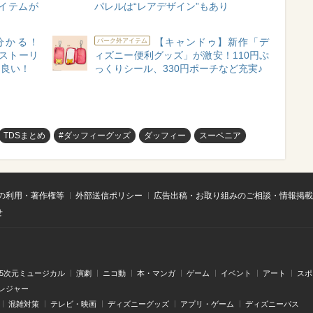
イテムが
パレルは“レアデザイン”もあり
分かる！
【キャンドゥ】新作「デ
パーク外アイテム
イ・ストーリ
ィズニー便利グッズ」が激安！110円ぷ
ゃ良い！
っくりシール、330円ポーチなど充実♪
TDSまとめ
#ダッフィーグッズ
ダッフィー
スーベニア
の利用・著作権等
外部送信ポリシー
広告出稿・お取り組みのご相談・情報掲載
せ
.5次元ミュージカル
演劇
ニコ動
本・マンガ
ゲーム
イベント
アート
スポ
レジャー
混雑対策
テレビ・映画
ディズニーグッズ
アプリ・ゲーム
ディズニーパス