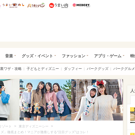
総研 ディズニー特集
mimot.
うまいめし
うまいパン
うまい肉
Medery.
ズニー特集 -ウレぴあ総研
音楽
グッズ・イベント
ファッション
アプリ・ゲーム
特
裏ワザ・攻略
子どもとディズニー
ダッフィー
パークグッズ
パークグルメ
人
1
>
>
リゾート
東京ディズニーシー
ッズ」徹底まとめ！マニアが激推しする“注目グッズ”はコレ！
2