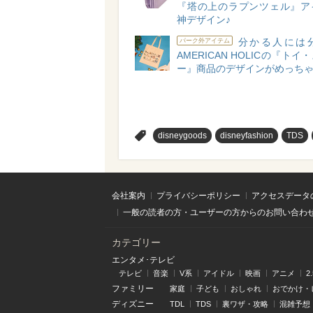
『塔の上のラプンツェル』ア
神デザイン♪
分かる人には
パーク外アイテム
AMERICAN HOLICの『ト
ー』商品のデザインがめっち
>
disneygoods
disneyfashion
TDS
会社案内
プライバシーポリシー
アクセスデータ
一般の読者の方・ユーザーの方からのお問い合わ
カテゴリー
エンタメ･テレビ
テレビ
音楽
V系
アイドル
映画
アニメ
2
ファミリー
家庭
子ども
おしゃれ
おでかけ・
ディズニー
TDL
TDS
裏ワザ・攻略
混雑予想