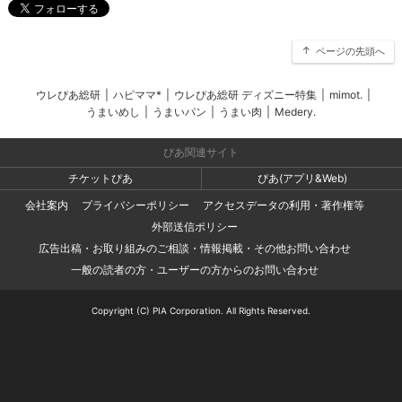
ページの先頭へ
ウレぴあ総研
|
ハピママ*
|
ウレぴあ総研 ディズニー特集
|
mimot.
|
うまいめし
|
うまいパン
|
うまい肉
|
Medery.
ぴあ関連サイト
チケットぴあ
ぴあ(アプリ&Web)
会社案内
プライバシーポリシー
アクセスデータの利用・著作権等
外部送信ポリシー
広告出稿・お取り組みのご相談・情報掲載・その他お問い合わせ
一般の読者の方・ユーザーの方からのお問い合わせ
Copyright (C) PIA Corporation. All Rights Reserved.