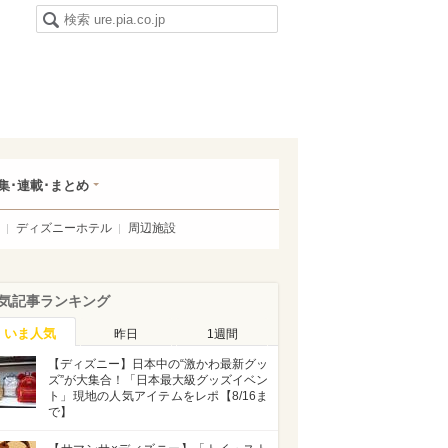
集･連載･まとめ
ディズニーホテル
周辺施設
気記事ランキング
いま人気
昨日
1週間
【ディズニー】日本中の“激かわ最新グッ
ズ”が大集合！「日本最大級グッズイベン
ト」現地の人気アイテムをレポ【8/16ま
で】