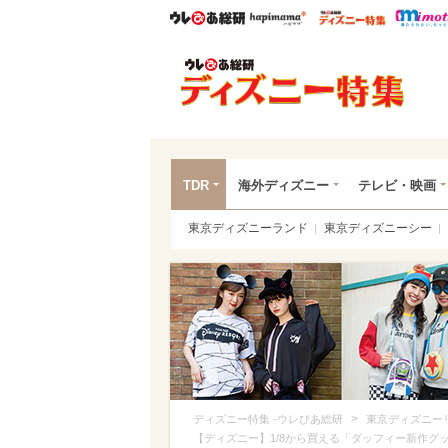
ウレぴあ総研
ハピママ*
ウレぴあ
ディ
TDR
海外ディズニー
テレビ・映画
東京ディズニーランド
東京ディズニーシー
>
ディズニー特集 -ウレぴあ総研
東京ディズニー
【ディズニー】1/8から買える「ダッフィー新作グ