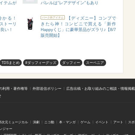
イテムが
パレルは“レアデザイン”もあり
分かる！
【ディズニー】コンプで
パーク外アイテム
イ・ストーリ
きたら神！コンビニで買える「新作
ゃ良い！
Happyくじ」に豪華景品がズラリ♪【8/7
販売開始】
TDSまとめ
#ダッフィーグッズ
ダッフィー
スーベニア
の利用・著作権等
外部送信ポリシー
広告出稿・お取り組みのご相談・情報掲載
せ
.5次元ミュージカル
演劇
ニコ動
本・マンガ
ゲーム
イベント
アート
スポ
レジャー