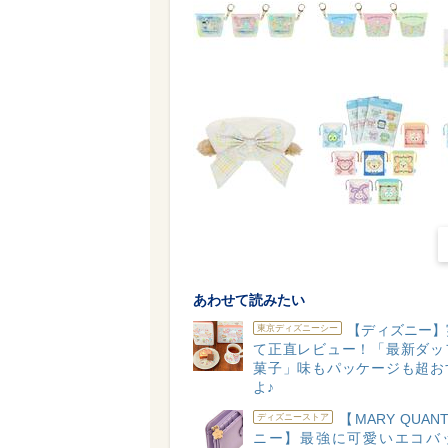
あわせて読みたい
【ディズニー】
東京ディズニーシー
て正直レビュー！「最新ダッ
菓子」味もパッケージも超お
よ♪
【MARY QUAN
ディズニーストア
ニー】最強に可愛いエコバ