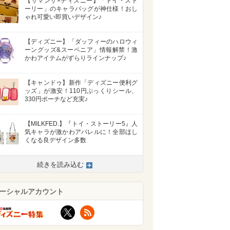
【サマンサ×ディズニー】「トイ・スト
ーリー」のキャラバッグが神仕様！おし
ゃれ可愛い即買いデザイン♪
【ディズニー】「ダッフィーのハロウィ
ーングッズ&スーベニア」情報解禁！激
かわアイテムがずらりラインナップ♪
【キャンドゥ】新作「ディズニー便利グ
ッズ」が激安！110円ぷっくりシール、
330円ポーチなど充実♪
【MILKFED.】『トイ・ストーリー5』人
気キャラが激かわアパレルに！全部ほし
くなる良デザイン多数
続きを読み込む
ーシャルアカウント
X
RSS