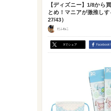
【ディズニー】1/8か
とめ！マニアが激推しす
27/43）
だふねこ
Xでシェア
Faceboo