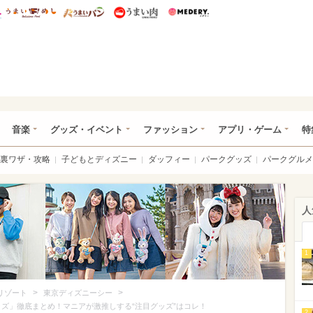
総研 ディズニー特集
mimot.
うまいめし
うまいパン
うまい肉
Medery.
ズニー特集 -ウレぴあ総研
音楽
グッズ・イベント
ファッション
アプリ・ゲーム
特
裏ワザ・攻略
子どもとディズニー
ダッフィー
パークグッズ
パークグルメ
人
1
>
>
リゾート
東京ディズニーシー
ッズ」徹底まとめ！マニアが激推しする“注目グッズ”はコレ！
2