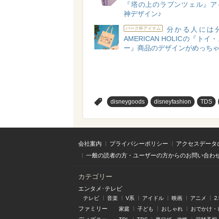
『塔の上のラプンツェル』ア
神デザイン♪
分かる人には
パーク外アイテム
AMERICAN HOLICの『ト
ー』商品のデザインがめっち
>
disneygoods
disneyfashion
TDS
会社案内
プライバシーポリシー
アクセスデータ
一般の読者の方・ユーザーの方からのお問い合わ
カテゴリー
エンタメ･テレビ
テレビ
音楽
V系
アイドル
映画
アニメ
2
ファミリー
家庭
子ども
おしゃれ
おでかけ・