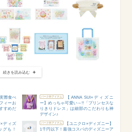
続きを読み込む
実際食べ
【ANNA SUI×ディズニ
パーク外アイテム
フィーお
ー】めっちゃ可愛い～!!「プリンセスな
すすめだ
りきりドレス」は細部のこだわりも神
デザイン♪
T×ディズ
【ユニクロ×ディズニー】
パーク外アイテム
ッグも！
1千円以下！最強コスパのディズニーア