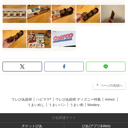
ページの先頭へ
ウレぴあ総研
|
ハピママ*
|
ウレぴあ総研 ディズニー特集
|
mimot.
|
うまいめし
|
うまいパン
|
うまい肉
|
Medery.
ぴあ関連サイト
チケットぴあ
ぴあ(アプリ&Web)