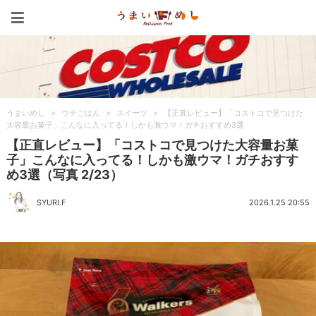
うまいめし
うまいめし
>
ウチごはん
>
スイーツ
>
【正直レビュー】「コストコで見つけた
大容量お菓子」こんなに入ってる！しかも激ウマ！ガチおすすめ3選
【正直レビュー】「コストコで見つけた大容量お菓
子」こんなに入ってる！しかも激ウマ！ガチおすす
め3選（写真 2/23）
SYURI.F
2026.1.25 20:55