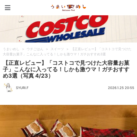
うまいめし
うまいめし
>
ウチごはん
>
スイーツ
>
【正直レビュー】「コストコで見つけた
大容量お菓子」こんなに入ってる！しかも激ウマ！ガチおすすめ3選
【正直レビュー】「コストコで見つけた大容量お菓
子」こんなに入ってる！しかも激ウマ！ガチおすす
め3選（写真 4/23）
SYURI.F
2026.1.25 20:55