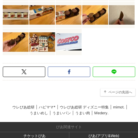
ページの先頭へ
ウレぴあ総研
|
ハピママ*
|
ウレぴあ総研 ディズニー特集
|
mimot.
|
うまいめし
|
うまいパン
|
うまい肉
|
Medery.
ぴあ関連サイト
チケットぴあ
ぴあ(アプリ&Web)