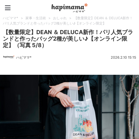
ハピママ*
ハピママ*
>
家事・生活術
>
おしゃれ
>
【数量限定】DEAN ＆ DELUCA新作！
パリ人気ブランドと作ったバッグ2種が美しい♪【オンライン限定】
【数量限定】DEAN ＆ DELUCA新作！パリ人気ブラ
ンドと作ったバッグ2種が美しい♪【オンライン限
定】（写真 5/8）
ハピママ*
2026.2.10 15:15