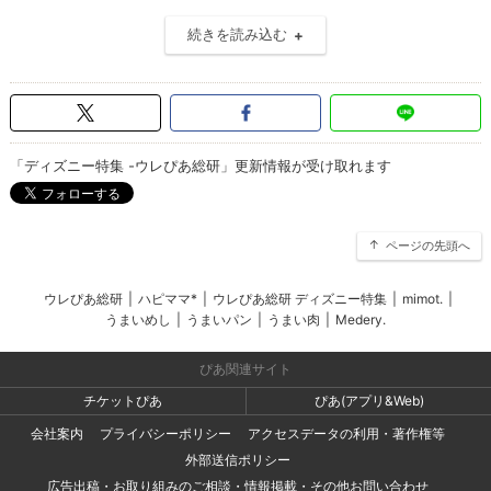
続きを読み込む
「ディズニー特集 -ウレぴあ総研」更新情報が受け取れます
ページの先頭へ
ウレぴあ総研
|
ハピママ*
|
ウレぴあ総研 ディズニー特集
|
mimot.
|
うまいめし
|
うまいパン
|
うまい肉
|
Medery.
ぴあ関連サイト
チケットぴあ
ぴあ(アプリ&Web)
会社案内
プライバシーポリシー
アクセスデータの利用・著作権等
外部送信ポリシー
広告出稿・お取り組みのご相談・情報掲載・その他お問い合わせ