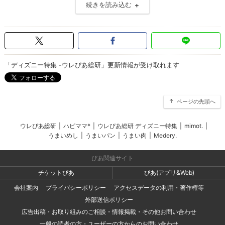
続きを読み込む
「ディズニー特集 -ウレぴあ総研」更新情報が受け取れます
ページの先頭へ
ウレぴあ総研
|
ハピママ*
|
ウレぴあ総研 ディズニー特集
|
mimot.
|
うまいめし
|
うまいパン
|
うまい肉
|
Medery.
ぴあ関連サイト
チケットぴあ
ぴあ(アプリ&Web)
会社案内
プライバシーポリシー
アクセスデータの利用・著作権等
外部送信ポリシー
広告出稿・お取り組みのご相談・情報掲載・その他お問い合わせ
一般の読者の方・ユーザーの方からのお問い合わせ