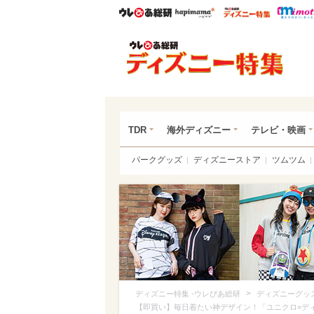
ウレぴあ総研
ハピママ*
ウレぴあ
ディ
TDR
海外ディズニー
テレビ・映画
パークグッズ
ディズニーストア
ツムツム
>
ディズニー特集 -ウレぴあ総研
ディズニーグッ
【即買い】毎日着たい神デザイン！「ユニクロ×デ