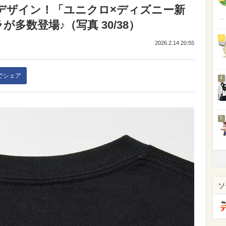
デザイン！「ユニクロ×ディズニー新
多数登場♪（写真 30/38）
3
2026.2.14 20:55
kでシェア
4
5
ソ