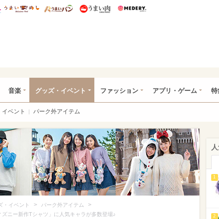
総研 ディズニー特集
mimot.
うまいめし
うまいパン
うまい肉
Medery.
ズニー特集 -ウレぴあ総研
音楽
グッズ・イベント
ファッション
アプリ・ゲーム
特
イベント
パーク外アイテム
人
1
>
>
ズ・イベント
パーク外アイテム
ィズニー新作Tシャツ」に人気キャラが多数登場♪
2