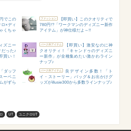
円でこの
【即買い】このクオリティで
ファッション
クロ×ディ
780円!?「ワークマンのディズニー新作
ゃくちゃ
アイテム」が神仕様だよ～!!
ィズニー
【即買い】激安なのに神
パーク外アイテム
だった♪
クオリティ！「キャンドゥのディズニ
即買い！
ー新作」が全種集めたい激かわライン
ナップ♪
「ダッフ
良デザイン多数！「ト
パーク外アイテム
スーベニ
イ・ストーリー」バッグ＆お出かけグ
ムがずら
ッズがillusie300から多数ラインナップ♪
ロ
UT
ユニクロUT