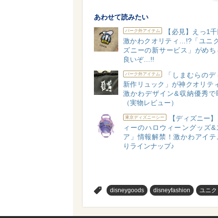
あわせて読みたい
【必見】えっ1千
パーク外アイテム
激かわクオリティ…!?「ユニ
ズニーの新サービス」がめち
良いぞ…!!
「しまむらのデ
パーク外アイテム
新作リュック」が神クオリティ
激かわデザイン&収納優秀で
（実物レビュー）
【ディズニー】
東京ディズニーシー
ィーのハロウィーングッズ&
ア」情報解禁！激かわアイテ
りラインナップ♪
>
disneygoods
disneyfashion
ユニク