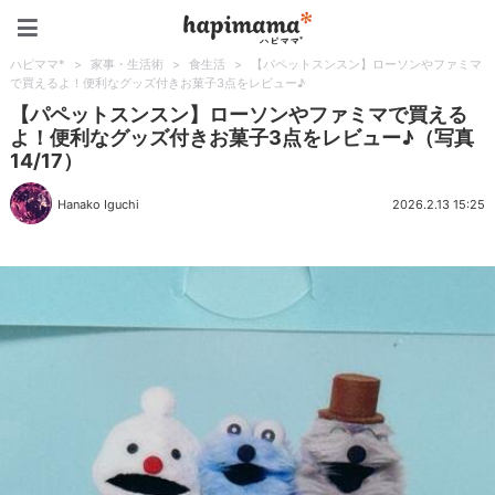
ハピママ*
ハピママ*
>
家事・生活術
>
食生活
>
【パペットスンスン】ローソンやファミマ
で買えるよ！便利なグッズ付きお菓子3点をレビュー♪
【パペットスンスン】ローソンやファミマで買える
よ！便利なグッズ付きお菓子3点をレビュー♪（写真
14/17）
Hanako Iguchi
2026.2.13 15:25