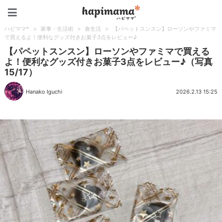
ハピママ*
ハピママ*
>
家事・生活術
>
食生活
>
【パペットスンスン】ローソンやファミマ
で買えるよ！便利なグッズ付きお菓子3点をレビュー♪
【パペットスンスン】ローソンやファミマで買える
よ！便利なグッズ付きお菓子3点をレビュー♪（写真
15/17）
Hanako Iguchi
2026.2.13 15:25