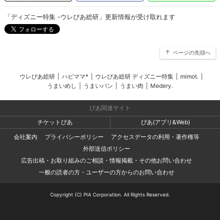
「ディズニー特集 -ウレぴあ総研」更新情報が受け取れます
ページの先頭へ
ウレぴあ総研
|
ハピママ*
|
ウレぴあ総研 ディズニー特集
|
mimot.
|
うまいめし
|
うまいパン
|
うまい肉
|
Medery.
ぴあ関連サイト
チケットぴあ
ぴあ(アプリ&Web)
会社案内
プライバシーポリシー
アクセスデータの利用・著作権等
外部送信ポリシー
広告出稿・お取り組みのご相談・情報掲載・その他お問い合わせ
一般の読者の方・ユーザーの方からのお問い合わせ
Copyright (C) PIA Corporation. All Rights Reserved.