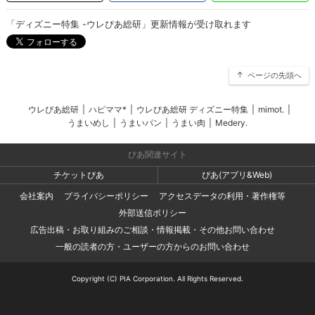
「ディズニー特集 -ウレぴあ総研」更新情報が受け取れます
ページの先頭へ
ウレぴあ総研
|
ハピママ*
|
ウレぴあ総研 ディズニー特集
|
mimot.
|
うまいめし
|
うまいパン
|
うまい肉
|
Medery.
ぴあ関連サイト
チケットぴあ
ぴあ(アプリ&Web)
会社案内
プライバシーポリシー
アクセスデータの利用・著作権等
外部送信ポリシー
広告出稿・お取り組みのご相談・情報掲載・その他お問い合わせ
一般の読者の方・ユーザーの方からのお問い合わせ
Copyright (C) PIA Corporation. All Rights Reserved.