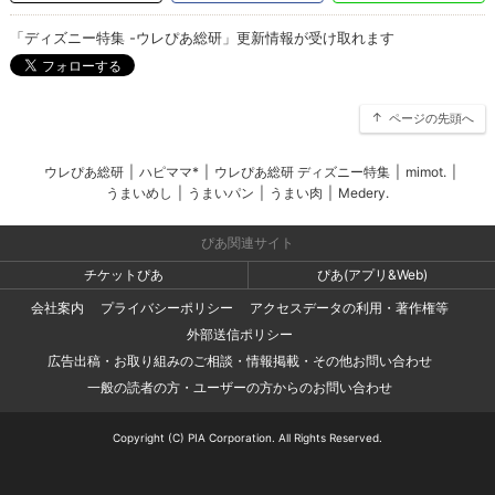
「ディズニー特集 -ウレぴあ総研」更新情報が受け取れます
ページの先頭へ
ウレぴあ総研
|
ハピママ*
|
ウレぴあ総研 ディズニー特集
|
mimot.
|
うまいめし
|
うまいパン
|
うまい肉
|
Medery.
ぴあ関連サイト
チケットぴあ
ぴあ(アプリ&Web)
会社案内
プライバシーポリシー
アクセスデータの利用・著作権等
外部送信ポリシー
広告出稿・お取り組みのご相談・情報掲載・その他お問い合わせ
一般の読者の方・ユーザーの方からのお問い合わせ
Copyright (C) PIA Corporation. All Rights Reserved.